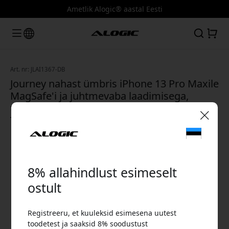
Ametlik Alogic® aastal Eesti
Art. nr: JLAI1367-DB
Journey nahast ümbris iPhone 13 Pro Maxile
MagSafe'i ja juhtmevaba laadimisega,
täisnahast Euroopa nahast - Tume pruun
Tume pruun
🎉 Sinu sooduskood:
8% allahindlust esimeselt
ostult
Registreeru, et kuuleksid esimesena uutest
Kasuta seda koodi kassas, et saada 8%
toodetest ja saaksid 8% soodustust
allahindlust.