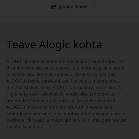
Jagage toodet
Teave Alogic kohta
ALOGIC on ülemaailmne tehnoloogiatarvikute bränd, mis
disainib esmaklassilisi tooteid, et täiendada ja viia uuele
tasemele sinu lemmikseadmeid. Disainikirg ajendab
ALOGICut looma tarvikuid kvaliteetsetest materjalidest
minimalistlikus stiilis. ALOGIC on saadaval enam kui 25
riigis ning seab esikohale kliendikeskse lähenemise,
arendades tooteid, mida nad ise iga päev kasutavad.
ALOGICu meeskond on pühendunud innovaatiliste
lahenduste loomisele, mis nihutavad tehnoloogia piire, et
pakkuda võimsaid ja mugavaid tarvikuid, mis parandavad
kasutuskogemust.