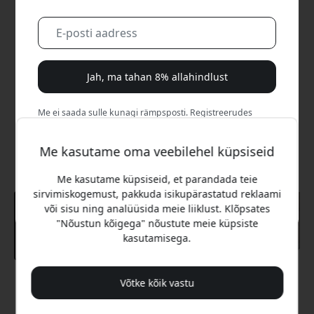
Jah, ma tahan 8% allahindlust
Me ei saada sulle kunagi rämpsposti. Registreerudes
nõustud aeg-ajalt saadetavate turundusmeilide, harivate
sarjade ja eripakkumistega.
Me kasutame oma veebilehel küpsiseid
Ei, ma eelistaksin täishinda maksta.
Me kasutame küpsiseid, et parandada teie
sirvimiskogemust, pakkuda isikupärastatud reklaami
või sisu ning analüüsida meie liiklust. Klõpsates
"Nõustun kõigega" nõustute meie küpsiste
kasutamisega.
Võtke kõik vastu
Soovitatav hind
39.99 EUR