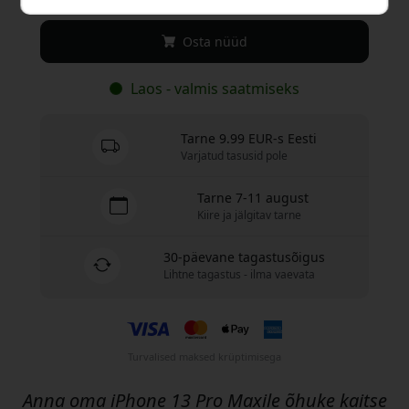
Osta nüüd
Laos - valmis saatmiseks
Tarne 9.99 EUR-s Eesti
Varjatud tasusid pole
Tarne 7-11 august
Kiire ja jälgitav tarne
30-päevane tagastusõigus
Lihtne tagastus - ilma vaevata
Turvalised maksed krüptimisega
Anna oma iPhone 13 Pro Maxile õhuke kaitse