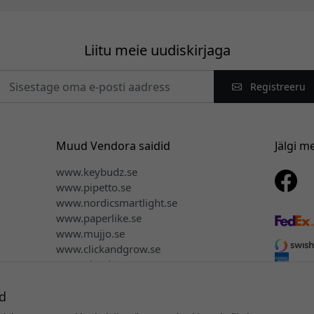
Liitu meie uudiskirjaga
Registreeru
Muud Vendora saidid
Jälgi m
www.keybudz.se
www.pipetto.se
www.nordicsmartlight.se
www.paperlike.se
www.mujjo.se
www.clickandgrow.se
www.plaud.se
d