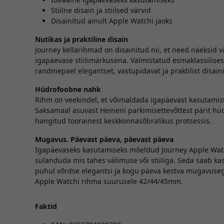
Stiilne disain ja stiilsed värvid
Disainitud ainult Apple Watchi jaoks
Nutikas ja praktiline disain
Journey kellarihmad on disainitud nii, et need näeksid v
igapäevase stiilimärkusena. Valmistatud esmaklassilise
randmepael elegantset, vastupidavat ja praktilist disaini
Hüdrofoobne nahk
Rihm on veekindel, et võimaldada igapäevast kasutamist
Saksamaal asuvast Heineni parkimisettevõttest pärit hüd
hangitud toorainest keskkonnasõbralikus protsessis.
Mugavus. Päevast päeva, päevast päeva
Igapäevaseks kasutamiseks mõeldud Journey Apple Watchi
sulanduda mis tahes välimuse või stiiliga. Seda saab kasut
puhul võrdse elegantsi ja kogu päeva kestva mugavuse
Apple Watchi rihma suurusele 42/44/45mm.
Faktid