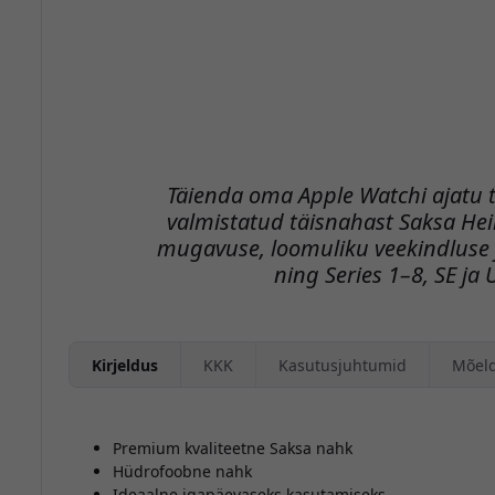
Täienda oma Apple Watchi ajatu 
valmistatud täisnahast Saksa He
mugavuse, loomuliku veekindluse 
ning Series 1–8, SE ja 
Kirjeldus
KKK
Kasutusjuhtumid
Mõel
Premium kvaliteetne Saksa nahk
Hüdrofoobne nahk
Ideaalne igapäevaseks kasutamiseks