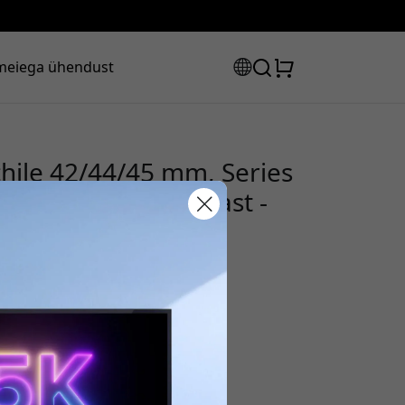
meiega ühendust
hile 42/44/45 mm, Series
aa Heineni täisnahast -
sooduskood:
s, et saada 8% allahindlust.