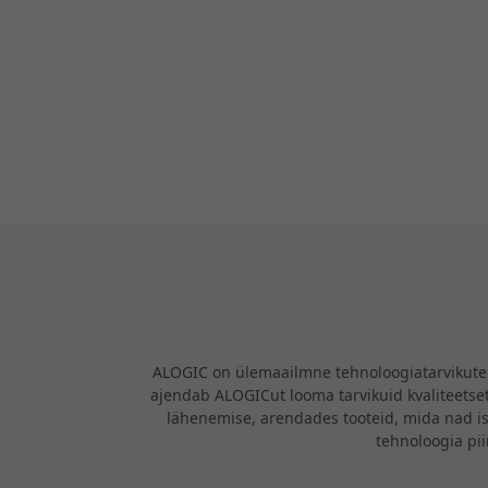
ALOGIC on ülemaailmne tehnoloogiatarvikute b
ajendab ALOGICut looma tarvikuid kvaliteetsete
lähenemise, arendades tooteid, mida nad i
tehnoloogia pi