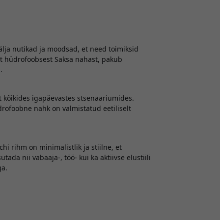
älja nutikad ja moodsad, et need toimiksid
st hüdrofoobsest Saksa nahast, pakub
.
 kõikides igapäevastes stsenaariumides.
rofoobne nahk on valmistatud eetiliselt
 rihm on minimalistlik ja stiilne, et
ada nii vabaaja-, töö- kui ka aktiivse elustiili
ga.