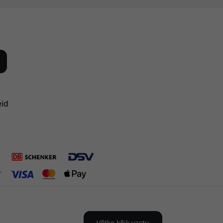
eid
Võtke kõik vastu