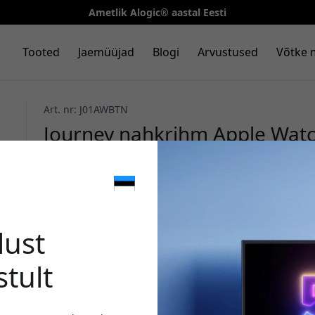
Ametlik Alogic® aastal Eesti
Tooted
Jaemüüjad
Blogi
Arvustused
Võtke 
Art. nr: J01AWBTN
Journey nahkrihm Apple Watc
1–8, SE ja Ultra jaoks, Saksam
Tan
🎉 Sinu 
lust
stult
Kasuta seda koodi kassa