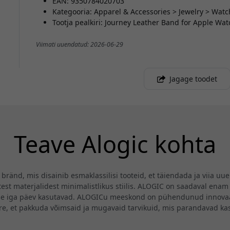
EAN: 9350784020703
Kategooria: Apparel & Accessories > Jewelry > Wat
Tootja pealkiri: Journey Leather Band for Apple W
Viimati uuendatud: 2026-06-29
Jagage toodet
Teave Alogic kohta
ränd, mis disainib esmaklassilisi tooteid, et täiendada ja viia uu
st materjalidest minimalistlikus stiilis. ALOGIC on saadaval enam 
se iga päev kasutavad. ALOGICu meeskond on pühendunud innovaat
ire, et pakkuda võimsaid ja mugavaid tarvikuid, mis parandavad k