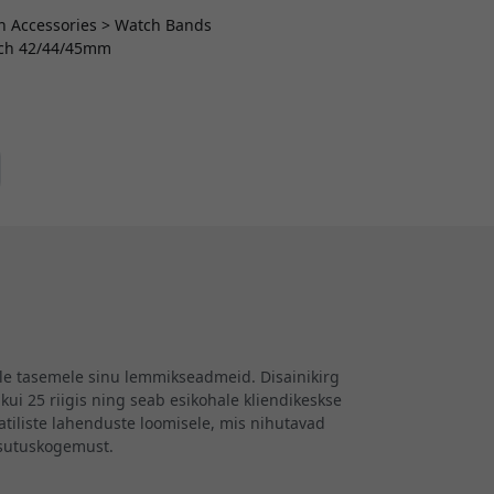
ch Accessories > Watch Bands
atch 42/44/45mm
ele tasemele sinu lemmikseadmeid. Disainikirg
kui 25 riigis ning seab esikohale kliendikeskse
iliste lahenduste loomisele, mis nihutavad
asutuskogemust.