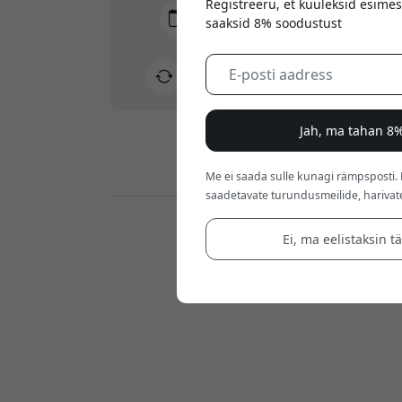
Registreeru, et kuuleksid esimes
Tarne 10-12 august
saaksid 8% soodustust
Kiire ja jälgitav tarne
30-päevane tagastusõigus
Lihtne tagastus - ilma vaevata
Jah, ma tahan 8%
Turvalised maksed krüptimisega
Me ei saada sulle kunagi rämpsposti.
saadetavate turundusmeilide, harivat
Jaemüüjad:
Ei, ma eelistaksin t