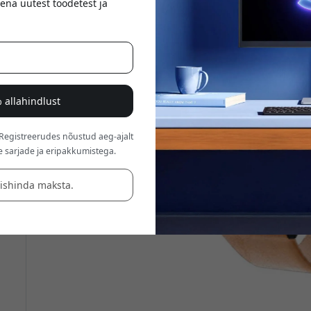
ena uutest toodetest ja
 allahindlust
 Registreerudes nõustud aeg-ajalt
e sarjade ja eripakkumistega.
äishinda maksta.