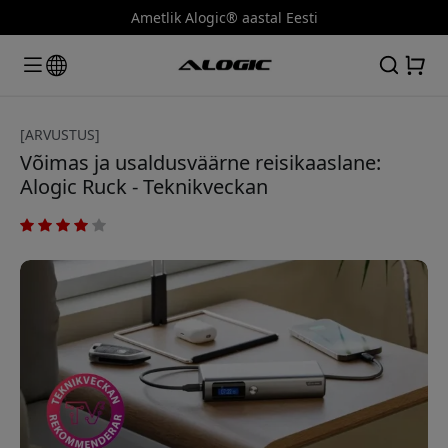
Ametlik Alogic® aastal Eesti
[ARVUSTUS]
Võimas ja usaldusväärne reisikaaslane:
Alogic Ruck - Teknikveckan