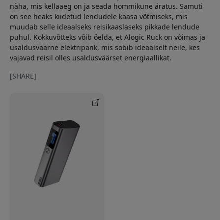
näha, mis kellaaeg on ja seada hommikune äratus. Samuti
on see heaks kiidetud lendudele kaasa võtmiseks, mis
muudab selle ideaalseks reisikaaslaseks pikkade lendude
puhul. Kokkuvõtteks võib öelda, et Alogic Ruck on võimas ja
usaldusväärne elektripank, mis sobib ideaalselt neile, kes
vajavad reisil olles usaldusväärset energiaallikat.
[SHARE]