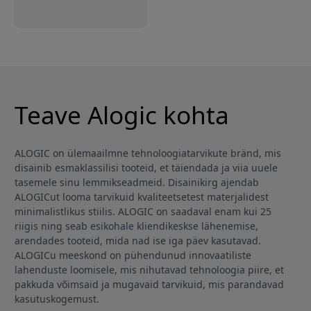
Teave Alogic kohta
ALOGIC on ülemaailmne tehnoloogiatarvikute bränd, mis
disainib esmaklassilisi tooteid, et täiendada ja viia uuele
tasemele sinu lemmikseadmeid. Disainikirg ajendab
ALOGICut looma tarvikuid kvaliteetsetest materjalidest
minimalistlikus stiilis. ALOGIC on saadaval enam kui 25
riigis ning seab esikohale kliendikeskse lähenemise,
arendades tooteid, mida nad ise iga päev kasutavad.
ALOGICu meeskond on pühendunud innovaatiliste
lahenduste loomisele, mis nihutavad tehnoloogia piire, et
pakkuda võimsaid ja mugavaid tarvikuid, mis parandavad
kasutuskogemust.