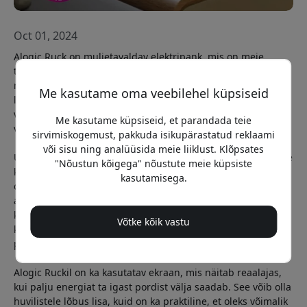
Oct 01, 2024
Alogic Ruck on muljetavaldav elektripank, mis on meie
testides osutunud asendamatuks reisikaaslaseks. 20 000
mAh aku ja 130 vati koguvõimsus võimaldavad kiirelt ja
Me kasutame oma veebilehel küpsiseid
lihtsalt laadida nii mobiiltelefoni kui ka arvutit. See on
varustatud kahe USB-C pordi ja ühe USB-A pordiga, mis
Me kasutame küpsiseid, et parandada teie
võimaldab laadida korraga mitut seadet.
sirvimiskogemust, pakkuda isikupärastatud reklaami
või sisu ning analüüsida meie liiklust. Klõpsates
Üks Alogic Rucki kõige muljetavaldavamaid omadusi on selle
"Nõustun kõigega" nõustute meie küpsiste
kompaktne disain. Hoolimata suurest aku mahutavusest ei
kasutamisega.
ole see eriti suur ja mahukas, vaid sellel on stiilne
alumiiniumist korpus, mis tundub esmaklassiline. See
kaalub 485 grammi, mis on veidi üle iPhone 15 Pro Maxi,
Võtke kõik vastu
kuid meie arvates on see seda väärt, et saab pikalt ilma
pistikupesata hakkama.
Alogic Ruckil on ka kasutatav ekraan, mis näitab reaalajas,
kui palju energiat ta igast pordist välja saadab. See võib olla
huvilistele lõbus lisa, kuid on ka praktiline, et oleks võimalik