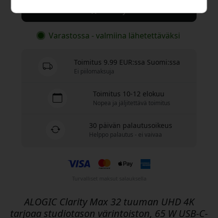
Osta nyt
Varastossa - valmiina lähetettäväksi
Toimitus 9.99 EUR:ssa Suomi:ssa
Ei piilomaksuja
Toimitus 10-12 elokuu
Nopea ja jäljitettävä toimitus
30 päivän palautusoikeus
Helppo palautus - ei vaivaa
Turvalliset maksut salauksella
ALOGIC Clarity Max 32 tuuman UHD 4K
tarjoaa studiotason värintoiston, 65 W USB-C-