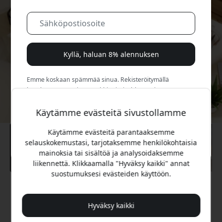
Kyllä, haluan 8% alennuksen
Emme koskaan spämmää sinua. Rekisteröitymällä
hyväksyt satunnaiset markkinointisähköpostit, opastavat
sarjat ja erikoistarjoukset.
Käytämme evästeitä sivustollamme
Ei, maksan mieluummin täyden hinnan.
Käytämme evästeitä parantaaksemme
selauskokemustasi, tarjotaksemme henkilökohtaisia
mainoksia tai sisältöä ja analysoidaksemme
liikennettä. Klikkaamalla "Hyväksy kaikki" annat
suostumuksesi evästeiden käyttöön.
Suositeltava hinta
1 199.99 EUR
Hyväksy kaikki