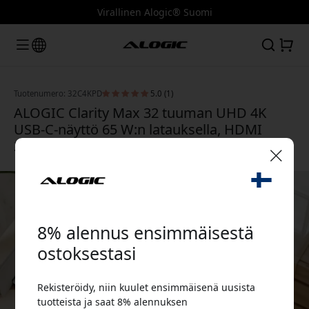
Virallinen Alogic® Suomi
Tuotenumero: 32C4KPD
5.0 (1)
ALOGIC Clarity Max 32 tuuman UHD 4K
USB-C-näyttö 65 W:n latauksella, HDMI
2.1:llä ja DisplayPort 1.4:llä - Hopea
🎉 Alennuskoodisi:
8% alennus ensimmäisestä
ostoksestasi
Rekisteröidy, niin kuulet ensimmäisenä uusista
Käytä tätä koodia kassalla saadaksesi 8%
tuotteista ja saat 8% alennuksen
alennuksen.