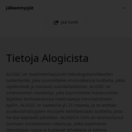
Jälleenmyyjät
Jaa tuote
Tietoja Alogicista
ALOGIC on maailmanlaajuinen teknologiatarvikkeiden
tuotemerkki, joka suunnittelee ensiluokkaisia tuotteita, jotka
täydentävät ja nostavat suosikkilaitteitasi. ALOGIC on
intohimoinen muotoilija, joka suunnittelee lisävarusteita
käyttäen korkealaatuisia materiaaleja minimalistiseen
tyyliin. ALOGIC on saatavilla yli 25 maassa, ja se asettaa
asiakaslähtöisyyden etusijalle kehittäessään tuotteita, joita
he itse käyttävät päivittäin. ALOGICin tiimi on omistautunut
luomaan innovatiivisia ratkaisuja, jotka laajentavat
teknologian rajoja ja tuottavat tehokkaita ja käteviä