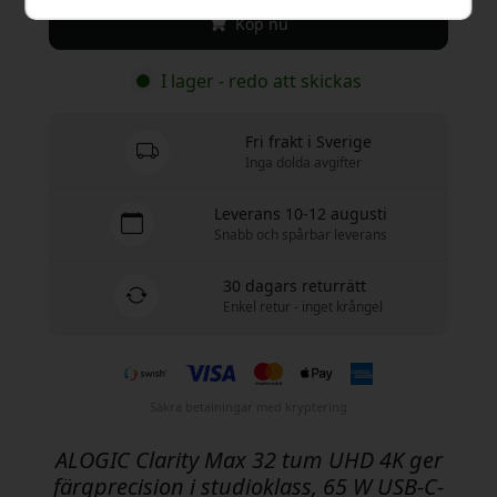
Köp nu
I lager - redo att skickas
Fri frakt i Sverige
Inga dolda avgifter
Leverans 10-12 augusti
Snabb och spårbar leverans
30 dagars returrätt
Enkel retur - inget krångel
Säkra betalningar med kryptering
ALOGIC Clarity Max 32 tum UHD 4K ger
färgprecision i studioklass, 65 W USB-C-