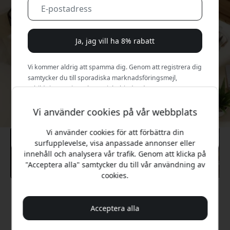
Ja, jag vill ha 8% rabatt
Vi kommer aldrig att spamma dig. Genom att registrera dig
samtycker du till sporadiska marknadsföringsmejl,
utbildningsserier och specialerbjudanden.
Vi använder cookies på vår webbplats
Nej, jag betalar hellre fullt pris.
Vi använder cookies för att förbättra din
surfupplevelse, visa anpassade annonser eller
innehåll och analysera vår trafik. Genom att klicka på
"Acceptera alla" samtycker du till vår användning av
cookies.
Rekommenderat pris
13 499 SEK
Acceptera alla