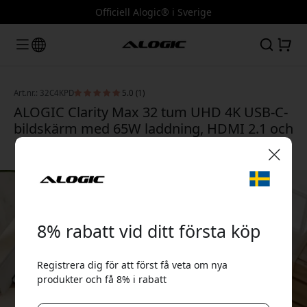
Officiell Alogic® i Sverige
Art.nr.: 32C4KPD
5.0 (1)
ALOGIC Clarity Max 32 tum UHD 4K USB-C-
bildskärm med 65W laddning, HDMI 2.1 och
DisplayPort 1.4 - Silver
🎉 Din rabattkod:
8% rabatt vid ditt första köp
Registrera dig för att först få veta om nya
produkter och få 8% i rabatt
Använd denna kod i kassan för att få 8% rabatt.