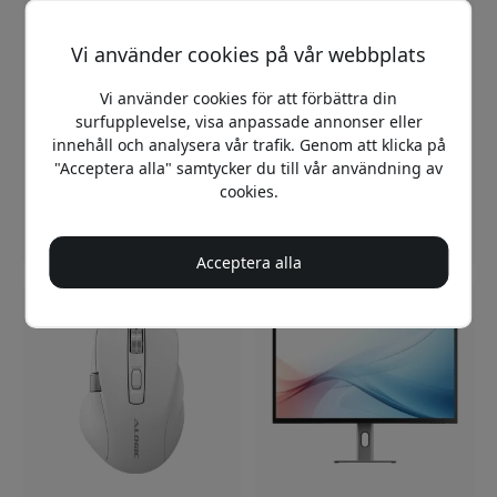
Vi använder cookies på vår webbplats
Vi använder cookies för att förbättra din
ALOGIC Clarity 5K Touch
ALOGIC Ark Power Bank
surfupplevelse, visa anpassade annonser eller
27-tums
27 000 mAh, 140 W USB-C
innehåll och analysera vår trafik. Genom att klicka på
pekskärmsmonitor med
PD 3.1 för laptop, mobil
"Acceptera alla" samtycker du till vår användning av
5K-upplösning, USB-C och
och surfplatta med
MPP 2.0-stöd för kreativa
display - Silver
cookies.
arbetsflöden - Silver
18 499 SEK
1 499 SEK
Acceptera alla