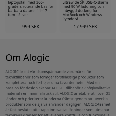
laptopställ med 360-
ultrawide 5K USB-C-skärm
graders roterande bas för
med 90 W laddning och
bärbara datorer 11–17
inbyggd docking för
tum - Silver
MacBook och Windows -
Rymdgrå
999 SEK
17 999 SEK
Om Alogic
ALOGIC är ett världsomspännande varumärke för
tekniktillbehör som formger förstklassiga produkter som
kompletterar och förhöjer dina favoritenheter. Med en
passion för design skapar ALOGIC tillbehör av högkvalitativa
material i en minimalistisk stil. ALOGIC är etablerat i över 25
länder och prioriterar kunderna främst genom att utveckla
produkter som de själva använder dagligen. ALOGIC-teamet
är fast beslutet att skapa innovativa lösningar som utmanar
teknikens gränser för att leverera kraftfulla och funktionella