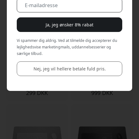
Ja, jeg ønsker 8% rabat
Vi spammer dig aldrig. Ved at tilmelde dig accepterer du
lejlighedsvise marketingmails, uddannelsesserier og
særlige tilbud.
ALOGIC Dual USB-C Rapid
ALOGIC Powerfin 7-
Power 45W Cube GaN
porters USB-C-ladestation
Charger USB-C-oplader til
til skrivebordet med 7
Nej, jeg vil hellere betale fuld pris.
iPhone, iPad, MacBook Air
USB-C-porte og plads til 7
og Android-enheder -
enheder
Rumgrå
299 DKK
999 DKK