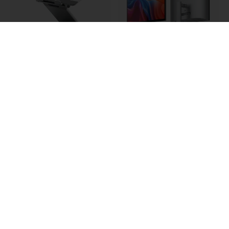
ALOGIC Elite Plus
ALOGIC Clarity 5K Touch
justerbart laptopstativ i
27-tommers
aluminiumslegering med
touchskærmsmonitor
højde- og vinkeljustering
med 5K-opløsning, USB-C
til de fleste bærbare
og MPP 2.0-
computere - Sølv
understøttelse til kreative
arbejdsgange - Sølv
899 DKK
11 999 DKK