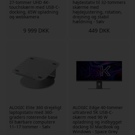
27-tommer UHD 4K-
højdestativ til 32-tommers
touchskærm med USB-C-
skærme med
docking, 65W opladning
højdejustering, rotation,
og webkamera
drejning og stabil
hældning - Sølv
9 999 DKK
449 DKK
ALOGIC Elite 360 drejeligt
ALOGIC Edge 40-tommer
laptopstativ med 360-
ultrabred 5K USB-C-
graders roterende base
skærm med 90 W
til bærbare computere
opladning og indbygget
11–17 tommer - Sølv
docking til MacBook og
Windows - Space Grey