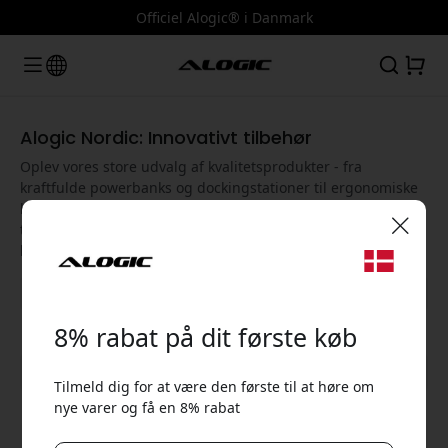
Officiel Alogic® i Danmark
Alogic Nordic: Innovativt tilbehør
Oplev vores store udvalg af kvalitetsprodukter - fra
kraftfulde powerbanks og dockingstationer til ergonomiske
holdere til bærbare computere og 4K-skærme. Alogic
tilbyder smarte løsninger, der forbedrer ydeevnen og
brugeroplevelsen af dine enheder.
🎉 Din rabatkode:
8% rabat på dit første køb
Vis alle kategorier
Tilmeld dig for at være den første til at høre om
nye varer og få en 8% rabat
Brug denne kode ved kassen for at få 8% rabat.