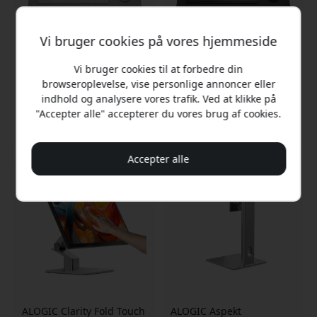
Vi bruger cookies på vores hjemmeside
Vi bruger cookies til at forbedre din
ALOGIC Premium filt
Alogic Premium filt
browseroplevelse, vise personlige annoncer eller
skrivebordsmåtte lysegrå
skrivebordsunderlag 73 x
med grå flap - 73x37 cm -
37 cm - Mørkegrå
indhold og analysere vores trafik. Ved at klikke på
Lysegrå
"Accepter alle" accepterer du vores brug af cookies.
229 DKK
229 DKK
Accepter alle
ALOGIC Clarity Fold Touch
ALOGIC Aspekt