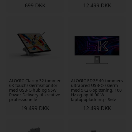
699 DKK
12 499 DKK
ALOGIC Clarity 32 tommer
ALOGIC EDGE 40-tommers
6K touchskærmsmonitor
ultrabred USB-C-skærm
med USB-C-hub og 95W
med 5K2K-opløsning, 100
Power Delivery til kreative
Hz og op til 90 W
professionelle
laptopopladning - Sølv
19 499 DKK
12 499 DKK