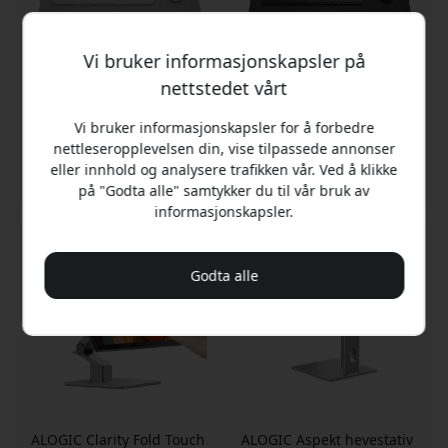
Vi bruker informasjonskapsler på
nettstedet vårt
ALOGIC Premium filt-
ALOGIC Premium filt-
skrivebordsmatte, lysegrå
skrivebordsmatte 73 x 37
Vi bruker informasjonskapsler for å forbedre
med grå flik - 73 x 37 cm -
cm - Mørk grå
nettleseropplevelsen din, vise tilpassede annonser
Lys grå
eller innhold og analysere trafikken vår. Ved å klikke
349 NOK
349 NOK
på "Godta alle" samtykker du til vår bruk av
informasjonskapsler.
Godta alle
ALOGIC Clarity Fold Touch
ALOGIC Aspekt hevestativ