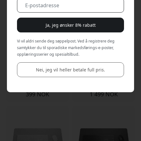
Ja, jeg ønsker 8% rabatt
Vi vil aldri sende deg søppelpost. Ved å registrere deg
samtykker du til sporadiske markedsførings-e-poster,
opplæringsserier og spesialtilbud.
ALOGIC Dual USB-C Rapid
ALOGIC Powerfin 7-
Power 45W Cube GaN-
porters USB-C-
lader USB-C-lader for
laderstasjon for
Nei, jeg vil heller betale full pris.
iPhone, iPad, MacBook Air
skrivebord med 7 USB-C-
og Android-enheter -
porter og plass til 7
Space grey
enheter
399 NOK
1 499 NOK