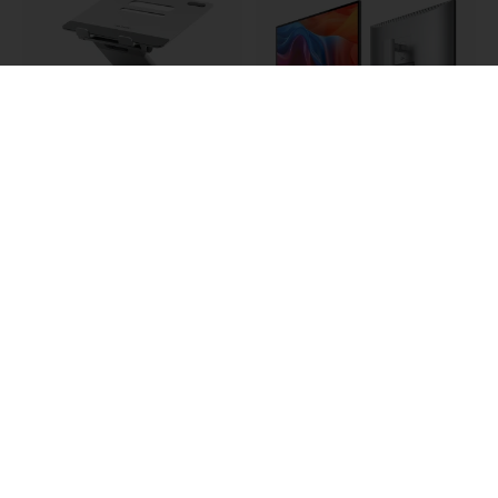
ALOGIC Elite Plus
Alogic Clarity 5K Touch
justerbart laptopstativ i
27-tommers
aluminiumslegering med
berøringsskjermmonitor
høyde- og vinkeljustering
med 5K-oppløsning, USB-
for de fleste bærbare
C og støtte for MPP 2.0 til
datamaskiner - Sølv
kreative arbeidsflyter -
Sølv
1 399 NOK
18 499 NOK