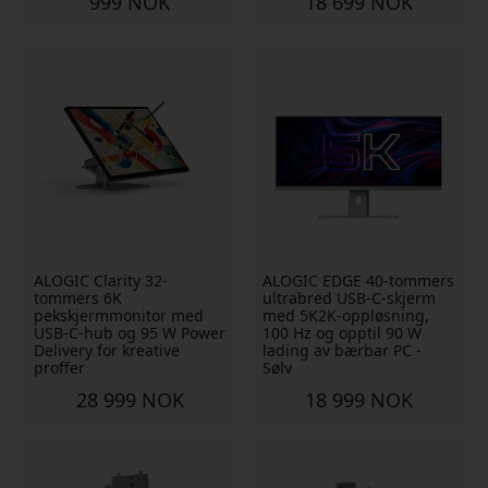
999 NOK
18 699 NOK
ALOGIC Clarity 32-
ALOGIC EDGE 40-tommers
tommers 6K
ultrabred USB-C-skjerm
pekskjermmonitor med
med 5K2K-oppløsning,
USB-C-hub og 95 W Power
100 Hz og opptil 90 W
Delivery for kreative
lading av bærbar PC -
proffer
Sølv
28 999 NOK
18 999 NOK