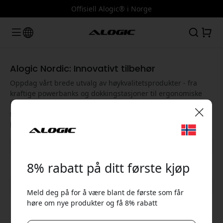
Offisiell Alogic® i Norge
Alogic Nordic: Innovativt tilbehør
Oppdag vårt brede utvalg av høykvalitetsprodukter - fra
kraftige powerbanks og dokkingstasjoner til ergonomiske
holdere for bærbare datamaskiner og 4K-skjermer. Alogic
tilbyr smarte løsninger som forbedrer ytelsen og
brukeropplevelsen til enhetene dine.
🎉 Din rabattkode:
8% rabatt på ditt første kjøp
Vis alle kategorier
Meld deg på for å være blant de første som får
høre om nye produkter og få 8% rabatt
Bruk denne koden i kassen for å få 8% rabatt.