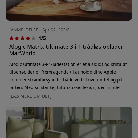
[ANMELDELSE - Apr 02, 2024]
4/5
Alogic Matrix Ultimate 3-i-1 trådløs oplader -
MacWorld
Alogic Ultimate 3-i-1-ladestation er et alsidigt og stilfuldt
tilbehør, der er fremragende til at holde dine Apple-
enheder strømforsynede, både ved skrivebordet og på
farten. Med sit slanke, futuristiske design, der minder
om noget fra Star Trek, er denne hvide plastikoplader en
[LÆS MERE OM DET]
iøjnefaldende tilføjelse til ethvert arbejdsområde. En af
de mest iøjnefaldende egenskaber ved Alogic Ultimate er
den aftagelige batteripakke på 5.000 mAh, so