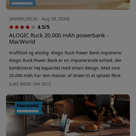
[ANMELDELSE - Aug 29, 2024]
4.5/5
ALOGIC Ruck 20.000 mAh powerbank -
MacWorld
Kraftfuld og alsidig: Alogic Ruck Power Bank imponerer
Alogic Ruck Power Bank er en imponerende enhed, der
kombinerer høj kapacitet med smart design. Med sine
20.000 mAh har den masser af strøm til at oplade flere
enheder på én gang. Den robuste
[LÆS MERE OM DET]
aluminiumskonstruktion giver ikke kun et førsteklasses
indtryk, men gør også powerbanken holdbar til daglig
brug. En af de mest værdsatte funktioner er den
indbyggede LED-lommelygte, som viser si