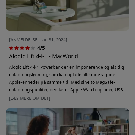
[ANMELDELSE - Jan 31, 2024]
4/5
Alogic Lift 4-i-1 - MacWorld
Alogic Lift 4-i-1 Powerbank er en imponerende og alsidig
opladningsløsning, som kan oplade alle dine vigtige
Apple-enheder på samme tid. Med sine to MagSafe-
opladningspunkter, dedikeret Apple Watch-oplader, USB-
A-port til ældre enheder og USB-C-port til moderne
[LÆS MERE OM DET]
gadgets har denne powerbank dig dækket ind, uanset
hvad du har brug for at oplade. Selvom kapaciteten på
10.000 mAh kan virke beskeden sammenlignet med
batteristørrelsen på nutidens telefoner