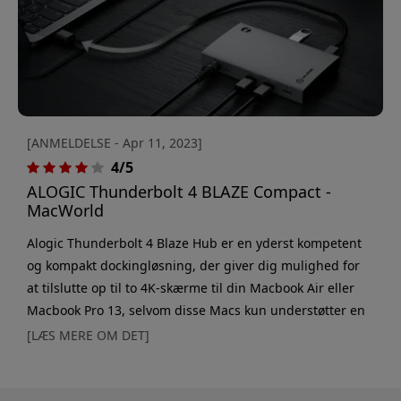
[ANMELDELSE - Apr 11, 2023]
4/5
ALOGIC Thunderbolt 4 BLAZE Compact -
MacWorld
Alogic Thunderbolt 4 Blaze Hub er en yderst kompetent
og kompakt dockingløsning, der giver dig mulighed for
at tilslutte op til to 4K-skærme til din Macbook Air eller
Macbook Pro 13, selvom disse Macs kun understøtter en
enkelt ekstern skærm. Det gør Blaze Hub til et
[LÆS MERE OM DET]
fremragende valg for brugere, der har brug for en
opsætning med flere skærme på deres M1- eller M2-
baserede Mac-laptops. Hubben har tre Thunderbolt 4-