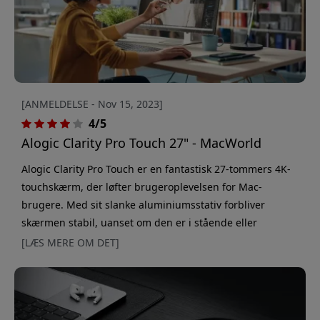
[ANMELDELSE - Nov 15, 2023]
4/5
Alogic Clarity Pro Touch 27" - MacWorld
Alogic Clarity Pro Touch er en fantastisk 27-tommers 4K-
touchskærm, der løfter brugeroplevelsen for Mac-
brugere. Med sit slanke aluminiumsstativ forbliver
skærmen stabil, uanset om den er i stående eller
liggende retning. IPS-panelet leverer over en milliard
[LÆS MERE OM DET]
farver og understøtter HDR 600, hvilket resulterer i
levende hvide og dybe sorte farver, selvom det ligger en
smule under Apples skærme med hensyn til maksimal
lysstyrke. En af de fremtrædende f