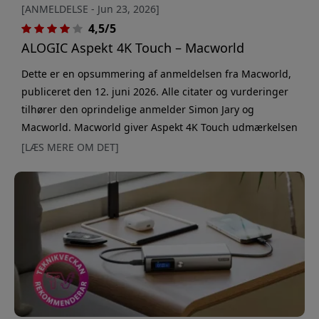
[ANMELDELSE - Jun 23, 2026]
4,5/5
ALOGIC Aspekt 4K Touch – Macworld
Dette er en opsummering af anmeldelsen fra Macworld,
publiceret den 12. juni 2026. Alle citater og vurderinger
tilhører den oprindelige anmelder Simon Jary og
Macworld. Macworld giver Aspekt 4K Touch udmærkelsen
“Editor’s Choice” I sin anmeldelse beskriver Macworld
[LÆS MERE OM DET]
ALOGIC Aspekt 4K Touch som en fleksibel og
gennemtænkt 32-tommers skærm, der kombinerer høj
billedkvalitet, touchfunktioner og en indbygget
dockingstation i én samlet pakke.