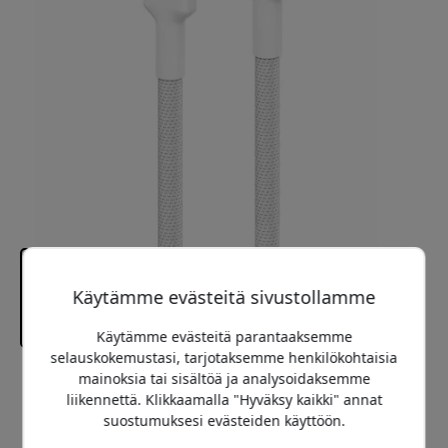
Käytämme evästeitä sivustollamme
Käytämme evästeitä parantaaksemme
selauskokemustasi, tarjotaksemme henkilökohtaisia
mainoksia tai sisältöä ja analysoidaksemme
Suositeltava hinta
liikennettä. Klikkaamalla "Hyväksy kaikki" annat
17.99 EUR
suostumuksesi evästeiden käyttöön.