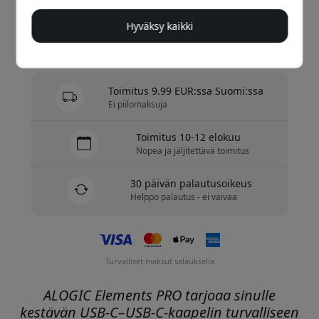
Osta nyt
Hyväksy kaikki
Varastossa - valmiina lähetettäväksi
Toimitus 9.99 EUR:ssa Suomi:ssa
Ei piilomaksuja
Toimitus 10-12 elokuu
Nopea ja jäljitettävä toimitus
30 päivän palautusoikeus
Helppo palautus - ei vaivaa
Turvalliset maksut salauksella
ALOGIC Elements PRO tarjoaa sinulle
kestävän USB-C–USB-C-kaapelin turvalliseen