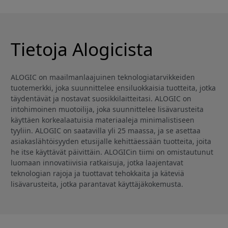
Tietoja Alogicista
ALOGIC on maailmanlaajuinen teknologiatarvikkeiden
tuotemerkki, joka suunnittelee ensiluokkaisia tuotteita, jotka
täydentävät ja nostavat suosikkilaitteitasi. ALOGIC on
intohimoinen muotoilija, joka suunnittelee lisävarusteita
käyttäen korkealaatuisia materiaaleja minimalistiseen
tyyliin. ALOGIC on saatavilla yli 25 maassa, ja se asettaa
asiakaslähtöisyyden etusijalle kehittäessään tuotteita, joita
he itse käyttävät päivittäin. ALOGICin tiimi on omistautunut
luomaan innovatiivisia ratkaisuja, jotka laajentavat
teknologian rajoja ja tuottavat tehokkaita ja käteviä
lisävarusteita, jotka parantavat käyttäjäkokemusta.