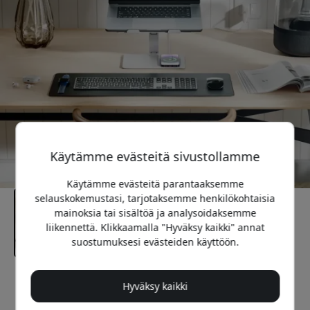
Käytämme evästeitä sivustollamme
Käytämme evästeitä parantaaksemme
selauskokemustasi, tarjotaksemme henkilökohtaisia
mainoksia tai sisältöä ja analysoidaksemme
liikennettä. Klikkaamalla "Hyväksy kaikki" annat
suostumuksesi evästeiden käyttöön.
Suositeltava hinta
Hyväksy kaikki
89.99 EUR