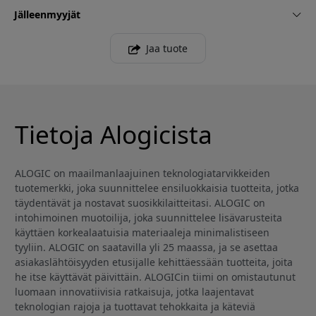
Jälleenmyyjät
Jaa tuote
Tietoja Alogicista
ALOGIC on maailmanlaajuinen teknologiatarvikkeiden
tuotemerkki, joka suunnittelee ensiluokkaisia tuotteita, jotka
täydentävät ja nostavat suosikkilaitteitasi. ALOGIC on
intohimoinen muotoilija, joka suunnittelee lisävarusteita
käyttäen korkealaatuisia materiaaleja minimalistiseen
tyyliin. ALOGIC on saatavilla yli 25 maassa, ja se asettaa
asiakaslähtöisyyden etusijalle kehittäessään tuotteita, joita
he itse käyttävät päivittäin. ALOGICin tiimi on omistautunut
luomaan innovatiivisia ratkaisuja, jotka laajentavat
teknologian rajoja ja tuottavat tehokkaita ja käteviä