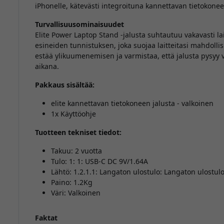
iPhonelle, kätevästi integroituna kannettavan tietokonee
Turvallisuusominaisuudet
Elite Power Laptop Stand -jalusta suhtautuu vakavasti lai
esineiden tunnistuksen, joka suojaa laitteitasi mahdollis
estää ylikuumenemisen ja varmistaa, että jalusta pysyy vi
aikana.
Pakkaus sisältää:
elite kannettavan tietokoneen jalusta - valkoinen
1x Käyttöohje
Tuotteen tekniset tiedot:
Takuu: 2 vuotta
Tulo: 1: 1: USB-C DC 9V/1.64A
Lähtö: 1.2.1.1: Langaton ulostulo: Langaton ulostul
Paino: 1.2Kg
Väri: Valkoinen
Faktat