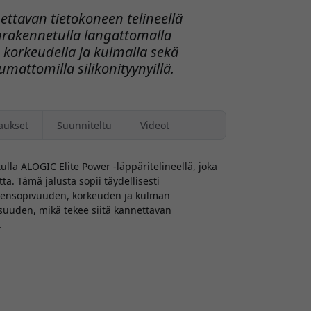
ettavan tietokoneen telineellä
nrakennetulla langattomalla
ä korkeudella ja kulmalla sekä
umattomilla silikonityynyillä.
aukset
Suunniteltu
Videot
ulla ALOGIC Elite Power -läppäritelineellä, joka
. Tämä jalusta sopii täydellisesti
yhteensopivuuden, korkeuden ja kulman
uuden, mikä tekee siitä kannettavan
.