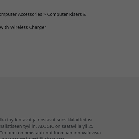
 Computer Accessories > Computer Risers &
 with Wireless Charger
a täydentävät ja nostavat suosikkilaitteitasi.
listiseen tyyliin. ALOGIC on saatavilla yli 25
GICin tiimi on omistautunut luomaan innovatiivisia