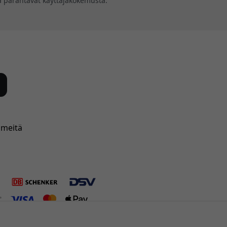
tka parantavat käyttäjäkokemusta.
 meitä