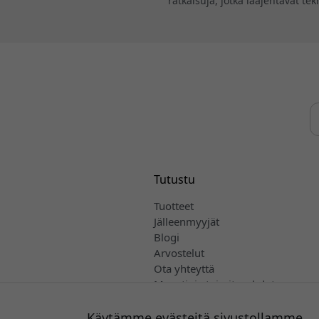
ratkaisuja, jotka laajentavat te
Tutustu
Tuotteet
Jälleenmyyjät
Blogi
Arvostelut
Ota yhteyttä
Myynti- ja toimitusehdot
Suomi
Käytämme evästeitä sivustollamme