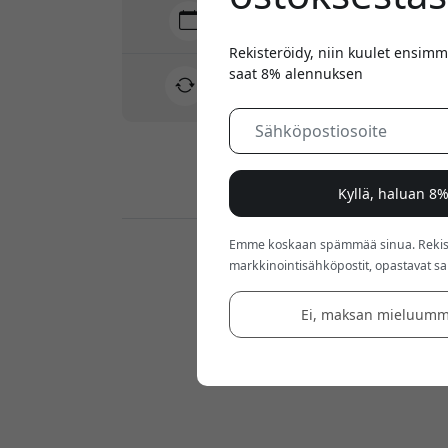
Toimitus 10-12 elokuu
Nopea ja jäljitettävä toimitus
Rekisteröidy, niin kuulet ensimm
saat 8% alennuksen
30 päivän palautusoikeus
Helppo palautus - ei vaivaa
Turvalliset maksut salauksella
Kyllä, haluan 8
Emme koskaan spämmää sinua. Rekiste
Jälleenmyyjät:
markkinointisähköpostit, opastavat sarj
Ei, maksan mieluumm