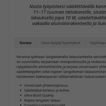
Nosta työpisteesi säädettävällä kann
11–17 tuuman tietokoneille, sisää
latauksella jopa 10 W, säädettäväll
vakaalla alumiinirakenteella ja liuk
Kuvaus
Usein kysytyt kysymykset
Käyttötap
Paranna työtilaasi langattomalla latauslaitteella varustet
on suunniteltu tarjoamaan monipuolisuutta ja mukavuutta
nykyaikaisille ammattilaisille ja tarjoaa universaalin 
säädettävyyden sekä nopean langattoman latausominais
tietokoneen kokoonpanon välttämättömän lisävarusteen
Universaali yhteensopivuus
Säädettävä korkeus ja kulma
Ultra-Build Quality
Nopea langaton lataus
Turvallisuusominaisuudet