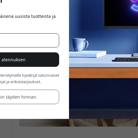
äisenä uusista tuotteista ja
% alennuksen
röitymällä hyväksyt satunnaiset
at ja erikoistarjoukset.
in täyden hinnan.