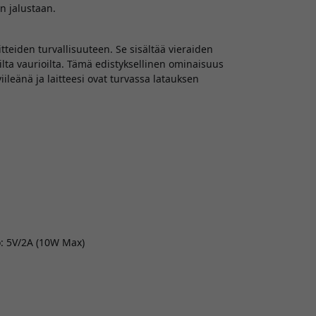
n jalustaan.
tteiden turvallisuuteen. Se sisältää vieraiden
ilta vaurioilta. Tämä edistyksellinen ominaisuus
ileänä ja laitteesi ovat turvassa latauksen
o: 5V/2A (10W Max)