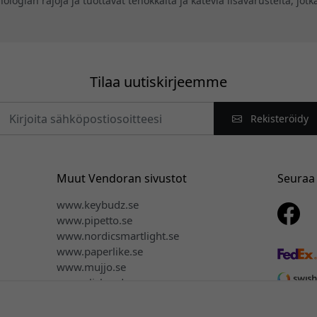
knologian rajoja ja tuottavat tehokkaita ja käteviä lisävarusteita, jo
Tilaa uutiskirjeemme
Rekisteröidy
Muut Vendoran sivustot
Seuraa
www.keybudz.se
www.pipetto.se
www.nordicsmartlight.se
www.paperlike.se
www.mujjo.se
www.clickandgrow.se
www.plaud.se