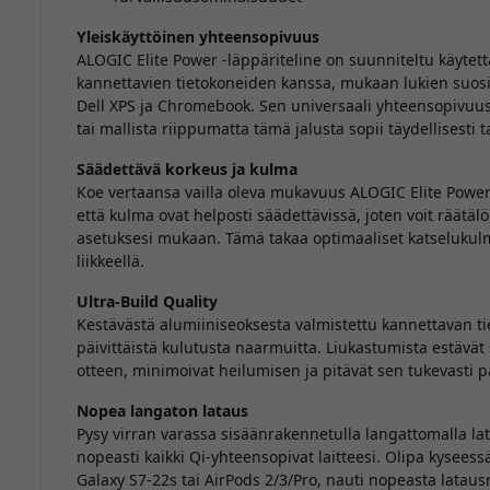
Yleiskäyttöinen yhteensopivuus
ALOGIC Elite Power -läppäriteline on suunniteltu käyte
kannettavien tietokoneiden kanssa, mukaan lukien suosi
Dell XPS ja Chromebook. Sen universaali yhteensopivuus
tai mallista riippumatta tämä jalusta sopii täydellisesti ta
Säädettävä korkeus ja kulma
Koe vertaansa vailla oleva mukavuus ALOGIC Elite Power 
että kulma ovat helposti säädettävissä, joten voit räät
asetuksesi mukaan. Tämä takaa optimaaliset katselukulmat
liikkeellä.
Ultra-Build Quality
Kestävästä alumiiniseoksesta valmistettu kannettavan t
päivittäistä kulutusta naarmuitta. Liukastumista estävät si
otteen, minimoivat heilumisen ja pitävät sen tukevasti pa
Nopea langaton lataus
Pysy virran varassa sisäänrakennetulla langattomalla la
nopeasti kaikki Qi-yhteensopivat laitteesi. Olipa kysees
Galaxy S7-22s tai AirPods 2/3/Pro, nauti nopeasta latau