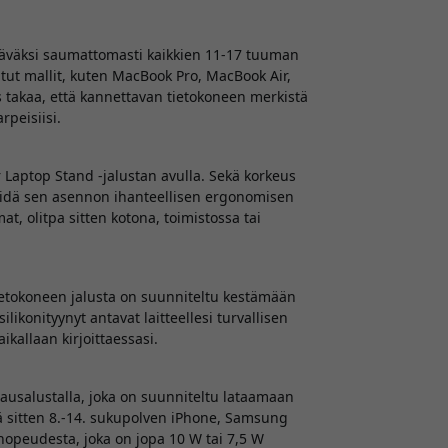
ttäväksi saumattomasti kaikkien 11-17 tuuman
tut mallit, kuten MacBook Pro, MacBook Air,
 takaa, että kannettavan tietokoneen merkistä
rpeisiisi.
Laptop Stand -jalustan avulla. Sekä korkeus
älöidä sen asennon ihanteellisen ergonomisen
, olitpa sitten kotona, toimistossa tai
ietokoneen jalusta on suunniteltu kestämään
likonityynyt antavat laitteellesi turvallisen
ikallaan kirjoittaessasi.
tausalustalla, joka on suunniteltu lataamaan
sä sitten 8.-14. sukupolven iPhone, Samsung
snopeudesta, joka on jopa 10 W tai 7,5 W