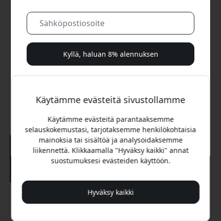
Kyllä, haluan 8% alennuksen
Emme koskaan spämmää sinua. Rekisteröitymällä
hyväksyt satunnaiset markkinointisähköpostit, opastavat
Käytämme evästeitä sivustollamme
sarjat ja erikoistarjoukset.
Käytämme evästeitä parantaaksemme
Ei, maksan mieluummin täyden hinnan.
selauskokemustasi, tarjotaksemme henkilökohtaisia
mainoksia tai sisältöä ja analysoidaksemme
liikennettä. Klikkaamalla "Hyväksy kaikki" annat
suostumuksesi evästeiden käyttöön.
Hyväksy kaikki
Suositeltava hinta
42.99 EUR