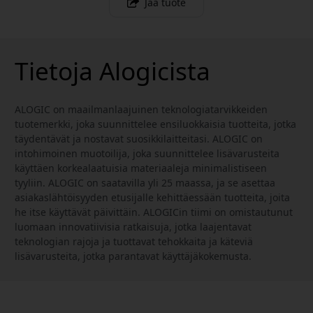
Jaa tuote
Tietoja Alogicista
ALOGIC on maailmanlaajuinen teknologiatarvikkeiden
tuotemerkki, joka suunnittelee ensiluokkaisia tuotteita, jotka
täydentävät ja nostavat suosikkilaitteitasi. ALOGIC on
intohimoinen muotoilija, joka suunnittelee lisävarusteita
käyttäen korkealaatuisia materiaaleja minimalistiseen
tyyliin. ALOGIC on saatavilla yli 25 maassa, ja se asettaa
asiakaslähtöisyyden etusijalle kehittäessään tuotteita, joita
he itse käyttävät päivittäin. ALOGICin tiimi on omistautunut
luomaan innovatiivisia ratkaisuja, jotka laajentavat
teknologian rajoja ja tuottavat tehokkaita ja käteviä
lisävarusteita, jotka parantavat käyttäjäkokemusta.