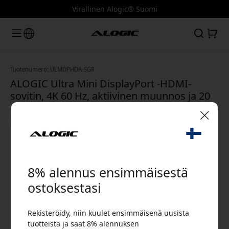
Virallinen Alogic® Suomi
Tuotenumero: ULMDPHDA-SGR
ALOGIC Ultra Mini DisplayPort -HDMI-
sovitin, 4K 60 Hz, aktiivinen muunnos ja 20
cm kaapeli näyttöä varten - Avaruuden
harmaa
🎉 Alennuskoodisi:
8% alennus ensimmäisestä
ostoksestasi
Rekisteröidy, niin kuulet ensimmäisenä uusista
Käytä tätä koodia kassalla saadaksesi 8%
tuotteista ja saat 8% alennuksen
alennuksen.