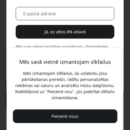
Jā, es vēlos 8% atlaidi
Mēs jums nekad nesūtīsim surogātpastu. Reģistrējoties,
jūs piekrītat neregulāriem mārketinga e-pastiem,
izglītojošām sērijām un īpašiem piedāvājumiem.
Mēs savā vietnē izmantojam sīkfailus
Nē, es labāk maksātu pilnu cenu.
Mēs izmantojam sīkfailus, lai uzlabotu jūsu
pārlūkošanas pieredzi, rādītu personalizētas
reklāmas vai saturu un analizētu mūsu datplūsmu.
Noklikšķinot uz "Pieņemt visu", jūs piekrītat sīkfailu
izmantošanai.
Pieņemt visus
Ieteicamā cena
42.99 EUR