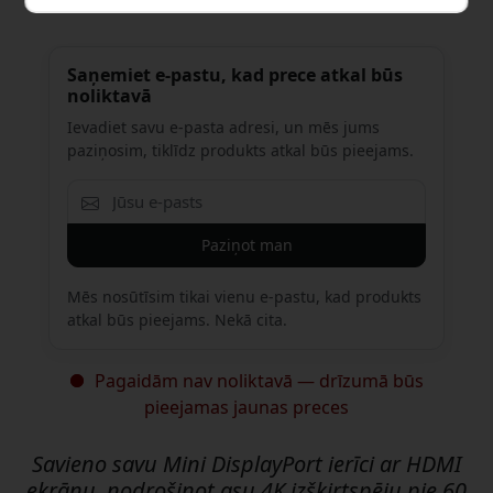
Saņemiet e-pastu, kad prece atkal būs
noliktavā
Ievadiet savu e-pasta adresi, un mēs jums
paziņosim, tiklīdz produkts atkal būs pieejams.
Paziņot man
Mēs nosūtīsim tikai vienu e-pastu, kad produkts
atkal būs pieejams. Nekā cita.
Pagaidām nav noliktavā — drīzumā būs
pieejamas jaunas preces
Savieno savu Mini DisplayPort ierīci ar HDMI
ekrānu, nodrošinot asu 4K izšķirtspēju pie 60