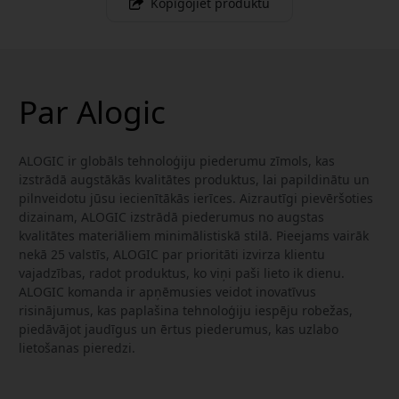
Kopīgojiet produktu
Par Alogic
ALOGIC ir globāls tehnoloģiju piederumu zīmols, kas
izstrādā augstākās kvalitātes produktus, lai papildinātu un
pilnveidotu jūsu iecienītākās ierīces. Aizrautīgi pievēršoties
dizainam, ALOGIC izstrādā piederumus no augstas
kvalitātes materiāliem minimālistiskā stilā. Pieejams vairāk
nekā 25 valstīs, ALOGIC par prioritāti izvirza klientu
vajadzības, radot produktus, ko viņi paši lieto ik dienu.
ALOGIC komanda ir apņēmusies veidot inovatīvus
risinājumus, kas paplašina tehnoloģiju iespēju robežas,
piedāvājot jaudīgus un ērtus piederumus, kas uzlabo
lietošanas pieredzi.