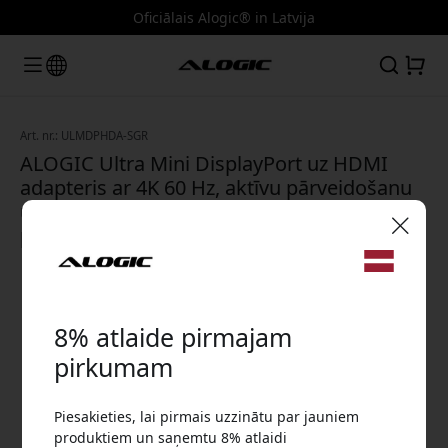
Oficiālais Alogic® in Latvija
Art. nr.: ULMDPHDA-SGR
ALOGIC Ultra Mini DisplayPort uz HDMI
adapteris ar 4K 60 Hz, aktīvu pārveidošanu
un 20 cm kabeli monitoram - Kosmosa
pelēks
🎉 Jūsu atlaižu kods:
8% atlaide pirmajam
pirkumam
Piesakieties, lai pirmais uzzinātu par jauniem
Izmantojiet šo kodu, veicot pasūtījumu, lai
produktiem un saņemtu 8% atlaidi
saņemtu 8% atlaidi.