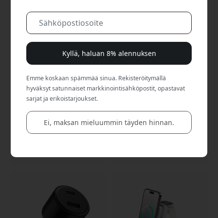
Kyllä, haluan 8% alennuksen
Emme koskaan spämmää sinua. Rekisteröitymällä
hyväksyt satunnaiset markkinointisähköpostit, opastavat
ALOGIC Powerfin 10-
ALOGIC Rapid Power 20W
sarjat ja erikoistarjoukset.
porttinen USB-C-
GaN-laturi, jossa on USB-
pöytälatausasema
C Power Delivery,
puhelimille, tableteille ja
kompakti muotoilu
Ei, maksan mieluummin täyden hinnan.
kämmentietokoneille -
älypuhelimelle ja
Harmaa/valkoinen
tabletille - Avaruuden
harmaa
167.99 EUR
24.99 EUR