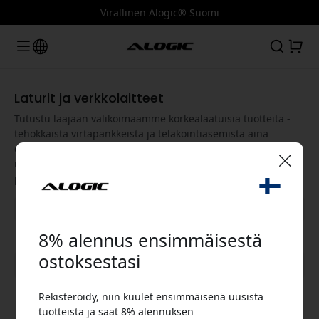
Virallinen Alogic® Suomi
Laturit ja verkkolaitteet
Tutustu laajaan valikoimaamme korkealaatuisia tuotteita -
tehokkaista virtapankkeista ja telakointiasemista aina
ergonomisiin kannettavan tietokoneen pidikkeisiin ja 4K-
näyttöihin. Alogic tarjoaa älykkäitä ratkaisuja, jotka
parantavat laitteidesi suorituskykyä ja käyttökokemusta.
🎉 Alennuskoodisi:
8% alennus ensimmäisestä
ostoksestasi
Näytä kaikki kategoriat
Rekisteröidy, niin kuulet ensimmäisenä uusista
Käytä tätä koodia kassalla saadaksesi 8%
tuotteista ja saat 8% alennuksen
alennuksen.