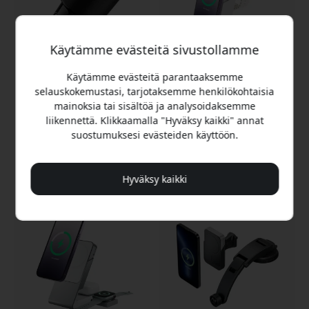
Käytämme evästeitä sivustollamme
Käytämme evästeitä parantaaksemme
ALOGIC Rapid Power 100
Alogic Matrix ULTIMATE 3-
selauskokemustasi, tarjotaksemme henkilökohtaisia
W autolaturi USB-C:llä,
in-1 langaton laturi
mainoksia tai sisältöä ja analysoidaksemme
USB-A:lla ja 1 m:n USB-C-
MagSafe-
latauskaapelilla 12–24 V:n
varavirtalähteellä ja 30
liikennettä. Klikkaamalla "Hyväksy kaikki" annat
auton pistorasioihin -
W:n USB-C-laturilla
suostumuksesi evästeiden käyttöön.
Musta
iPhonelle ja Apple
Watchille - Valkoinen
47.99 EUR
169.99 EUR
Hyväksy kaikki