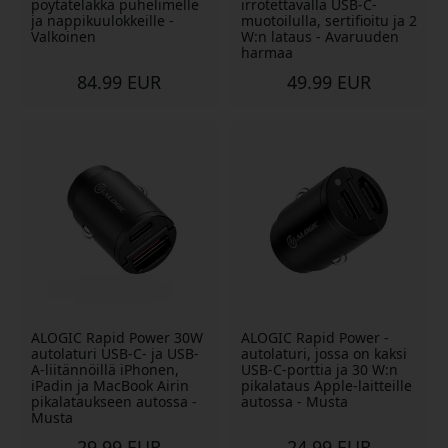
pöytätelakka puhelimelle
irrotettavalla USB-C-
ja nappikuulokkeille -
muotoilulla, sertifioitu ja 2
Valkoinen
W:n lataus - Avaruuden
harmaa
84.99 EUR
49.99 EUR
ALOGIC Rapid Power 30W
ALOGIC Rapid Power -
autolaturi USB-C- ja USB-
autolaturi, jossa on kaksi
A-liitännöillä iPhonen,
USB-C-porttia ja 30 W:n
iPadin ja MacBook Airin
pikalataus Apple-laitteille
pikalataukseen autossa -
autossa - Musta
Musta
29.99 EUR
24.99 EUR