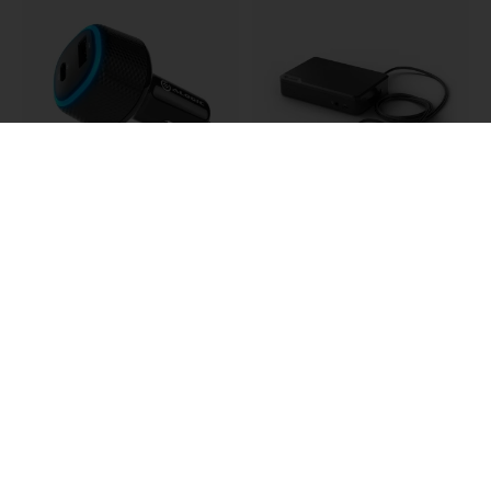
ALOGIC RAPID 2-porttinen
Alogic Universal Twin HD
USB-C- ja USB-A-
PRO -telakointiasema
autolaturi, jossa Power
kahdelle Full HD -näytölle
Delivery kannettavalle
ja 85 W Power Delivery -
tietokoneelle ja
Musta
puhelimelle, 57 W - Musta
32.99 EUR
339.99 EUR
Tietoja Alogicista