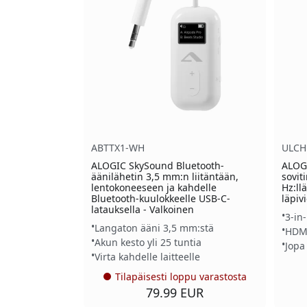
ABTTX1-WH
ULCH
ALOGIC SkySound Bluetooth-
ALOGI
äänilähetin 3,5 mm:n liitäntään,
sovit
lentokoneeseen ja kahdelle
Hz:ll
Bluetooth-kuulokkeelle USB-C-
läpiv
latauksella - Valkoinen
3-in
Langaton ääni 3,5 mm:stä
HDMI
Akun kesto yli 25 tuntia
Jopa
Virta kahdelle laitteelle
Tilapäisesti loppu varastosta
79.99 EUR