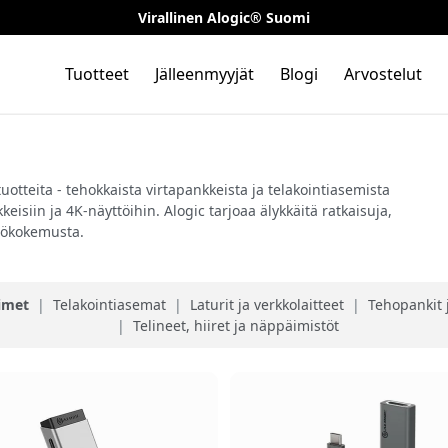
Virallinen Alogic® Suomi
Tuotteet
Jälleenmyyjät
Blogi
Arvostelut
otteita - tehokkaista virtapankkeista ja telakointiasemista
isiin ja 4K-näyttöihin. Alogic tarjoaa älykkäitä ratkaisuja,
ttökokemusta.
imet
|
Telakointiasemat
|
Laturit ja verkkolaitteet
|
Tehopankit 
|
Telineet, hiiret ja näppäimistöt