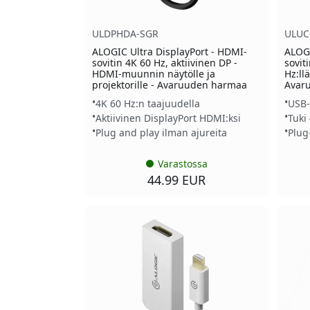
ULDPHDA-SGR
ULUC
ALOGIC Ultra DisplayPort - HDMI-
ALOGI
sovitin 4K 60 Hz, aktiivinen DP -
sovit
HDMI-muunnin näytölle ja
Hz:llä
projektorille - Avaruuden harmaa
Avar
4K 60 Hz:n taajuudella
USB-
Aktiivinen DisplayPort HDMI:ksi
Tuki
Plug and play ilman ajureita
Plug
Varastossa
44.99 EUR