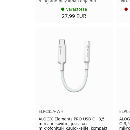
Plug and play ilman ohjainta
Virt
Varastossa
27.99 EUR
ELPC35A-WH
ELPC
ALOGIC Elements PRO USB-C - 3,5
ALOG
mm äänisovitin, jossa on
C–3,5
mikrofonituki kuulokkeille, kompakti
mikro