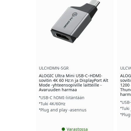
ULCHDMN-SGR
ULCV
ALOGIC Ultra Mini USB-C–HDMI-
ALOGI
sovitin 4K 60 Hz:n ja DisplayPort Alt
sovit
Mode -yhteensopiville laitteille -
1200 
Avaruuden harmaa
Thund
harm
USB-C hDMI-liitäntään
USB-
Tuki 4K/60Hz
Tuki
Plug and play -asennus
Plug
Varastossa