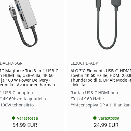
DACPD-SGR
EL2UCHD-ADP
C Magforce Trio 3-in-1 USB-C-
ALOGIC Elements USB-C–HDMI
in HDMI:llä, USB-A:lla, 4K 60
sovitin 4K 60 Hz:lle, HDMI 2.0:ll
ä ja 100 W Power Delivery -
Thunderboltille, DP Alt Mode -
iennillä - Avaruuden harmaa
- Musta
-1 USB-C-adapteri
Liittää USB-C HDMI:hen
 4K 60Hz:n taajuudella
Tuki 4K 60 Hz:lle
 100W tehonsiirto
Yhteensopiva DP Alt -tilan ka
Varastossa
Varastossa
54.99 EUR
24.99 EUR