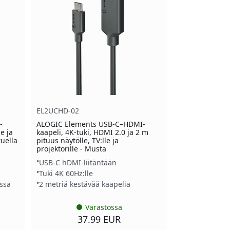
EL2UCHD-02
-
ALOGIC Elements USB-C–HDMI-
e ja
kaapeli, 4K-tuki, HDMI 2.0 ja 2 m
tuella
pituus näytölle, TV:lle ja
projektorille - Musta
USB-C hDMI-liitäntään
Tuki 4K 60Hz:lle
nssa
2 metriä kestävää kaapelia
Varastossa
37.99 EUR