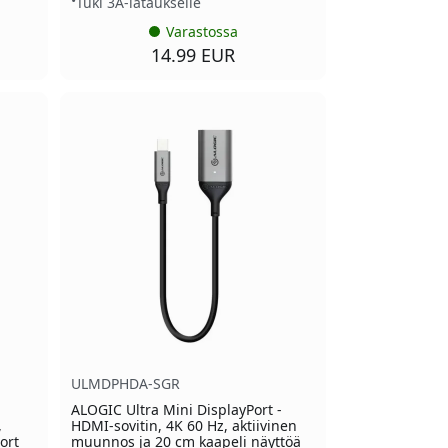
Tuki 3A-lataukselle
Varastossa
14.99 EUR
ULMDPHDA-SGR
-
ALOGIC Ultra Mini DisplayPort -
,
HDMI-sovitin, 4K 60 Hz, aktiivinen
Port
muunnos ja 20 cm kaapeli näyttöä