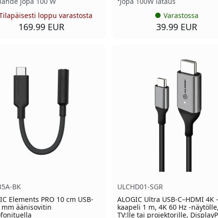
alähde jopa 100 W
Jopa 100W lataus
Tilapäisesti loppu varastosta
Varastossa
169.99 EUR
39.99 EUR
35A-BK
ULCHD01-SGR
IC Elements PRO 10 cm USB-
ALOGIC Ultra USB-C–HDMI 4K 
 mm äänisovitin
kaapeli 1 m, 4K 60 Hz -näytölle
fonituella
TV:lle tai projektorille, Display