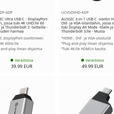
DP-ADP
UCVGDVHD-ADP
C Ultra USB-C - DisplayPort-
ALOGIC 3-in-1 USB-C -sovitin 
in, jossa tuki 4K UHD:lle 60
DVI- ja VGA-liitäntöihin, jossa 
 ja Thunderbolt 3 -laitteille -
tuki Display Alt Mode -tilalle ja
uuden harmaa
Thunderbolt 3:lle - Musta
C displayPort-sovittimeen
HDMI-, DVI- ja VGA-ulostulot
 4K 60Hz:lle
Plug-and-play ilman ohjaimia
-and-play ilman ohjaimia
Tuki 4K:lle HDMI:n kautta
Varastossa
Varastossa
39.99 EUR
49.99 EUR