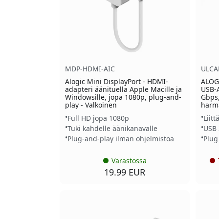
MDP-HDMI-AIC
ULCA
Alogic Mini DisplayPort - HDMI-
ALOGI
adapteri äänituella Apple Macille ja
USB-A
Windowsille, jopa 1080p, plug-and-
Gbps,
play - Valkoinen
harm
Full HD jopa 1080p
Liit
Tuki kahdelle äänikanavalle
USB 
Plug-and-play ilman ohjelmistoa
Plug
Varastossa
19.99 EUR