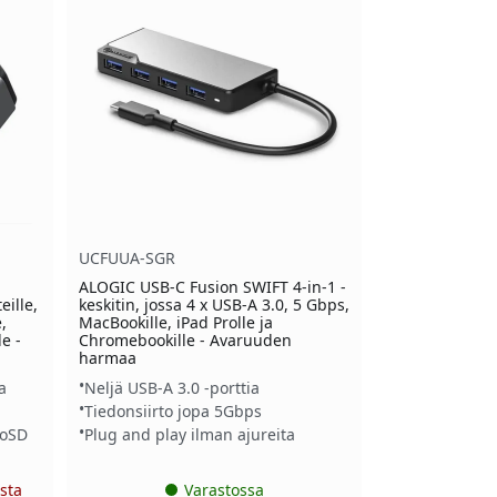
UCFUUA-SGR
ALOGIC USB-C Fusion SWIFT 4-in-1 -
eille,
keskitin, jossa 4 x USB-A 3.0, 5 Gbps,
,
MacBookille, iPad Prolle ja
e -
Chromebookille - Avaruuden
harmaa
a
Neljä USB-A 3.0 -porttia
Tiedonsiirto jopa 5Gbps
roSD
Plug and play ilman ajureita
sta
Varastossa