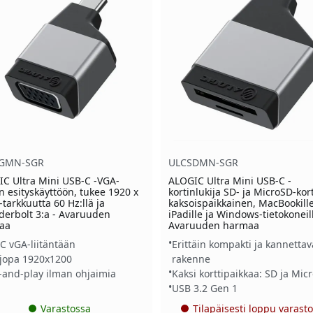
GMN-SGR
ULCSDMN-SGR
C Ultra Mini USB-C -VGA-
ALOGIC Ultra Mini USB-C -
in esityskäyttöön, tukee 1920 x
kortinlukija SD- ja MicroSD-kort
-tarkkuutta 60 Hz:llä ja
kaksoispaikkainen, MacBookille
erbolt 3:a - Avaruuden
iPadille ja Windows-tietokoneill
aa
Avaruuden harmaa
C vGA-liitäntään
Erittäin kompakti ja kannettav
 jopa 1920x1200
rakenne
-and-play ilman ohjaimia
Kaksi korttipaikkaa: SD ja Mic
USB 3.2 Gen 1
Varastossa
Tilapäisesti loppu varasto