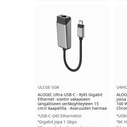
ULCGE-SGR
U4HC
ALOGIC Ultra USB-C - RJ45 Gigabit
ALOGI
Ethernet -sovitin vakaaseen
jossa
langalliseen verkkoyhteyteen 15
100 W
cm:n kaapelilla - Avaruuden harmaa
Chro
USB-C rJ45 Ethernetiin
USB4
Gigabit jopa 1 Gbps
8K H