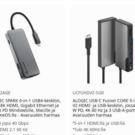
2AGE
UCFUHDV2-SGR
C SPARK 6-in-1 USB4-keskitin,
ALOGIC USB-C Fusion CORE 5-i
 8K HDMI, Gigabit Ethernet ja
V2 HDMI- ja USB-keskitin, joss
 PD Windowsille, Macille ja
W PD, 4K 60 Hz ja 3 USB-A-portt
meOS:lle - Avaruuden harmaa
Avaruuden harmaa
 jopa 40 Gbps
5-in-1 HDMI:llä ja USB:llä
DMI 2.1 60 Hz
Tuki 4K 60Hz:lle