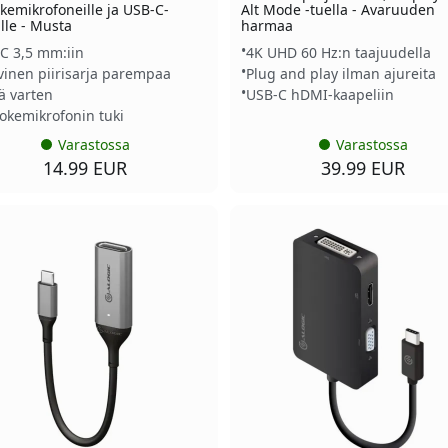
kemikrofoneille ja USB-C-
Alt Mode -tuella - Avaruuden
ille - Musta
harmaa
C 3,5 mm:iin
4K UHD 60 Hz:n taajuudella
ivinen piirisarja parempaa
Plug and play ilman ajureita
ä varten
USB-C hDMI-kaapeliin
okemikrofonin tuki
Varastossa
Varastossa
14.99 EUR
39.99 EUR