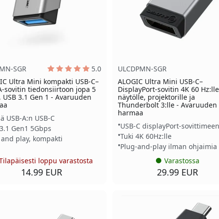
MN-SGR
5.0
ULCDPMN-SGR
C Ultra Mini kompakti USB-C–
ALOGIC Ultra Mini USB-C–
-sovitin tiedonsiirtoon jopa 5
DisplayPort-sovitin 4K 60 Hz:lle
 USB 3.1 Gen 1 - Avaruuden
näytölle, projektorille ja
aa
Thunderbolt 3:lle - Avaruuden
harmaa
tää USB-A:n USB-C
USB-C displayPort-sovittimee
3.1 Gen1 5Gbps
Tuki 4K 60Hz:lle
 and play, kompakti
Plug-and-play ilman ohjaimia
Tilapäisesti loppu varastosta
Varastossa
14.99 EUR
29.99 EUR