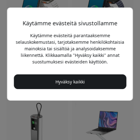
Käytämme evästeitä sivustollamme
Käytämme evästeitä parantaaksemme
selauskokemustasi, tarjotaksemme henkilökohtaisia
mainoksia tai sisältöä ja analysoidaksemme
ALOGIC Fusion Pro GO 7-
ALOGIC Powerpod 4-in-1
liikennettä. Klikkaamalla "Hyväksy kaikki" annat
in-1 USB-C kompakti
Qi2 langaton latausteline
suostumuksesi evästeiden käyttöön.
telakka, jossa on 4K-tuki
Apple Watchin
ja 100 W Power Delivery -
pikalatauksella ja USB-C-
Valkoinen
latauksella - Musta
Hyväksy kaikki
149.99 EUR
149.99 EUR