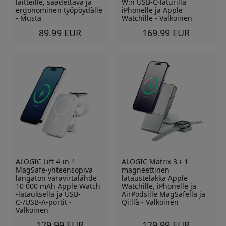
laitteille, säädettävä ja
W:n USB-C-laturilla
ergonominen työpöydälle
iPhonelle ja Apple
- Musta
Watchille - Valkoinen
89.99 EUR
169.99 EUR
ALOGIC Lift 4-in-1
ALOGIC Matrix 3-i-1
MagSafe-yhteensopiva
magneettinen
langaton varavirtalähde
lataustelakka Apple
10 000 mAh Apple Watch
Watchille, iPhonelle ja
-latauksella ja USB-
AirPodsille MagSafella ja
C-/USB-A-portit -
Qi:llä - Valkoinen
Valkoinen
129.99 EUR
129.99 EUR