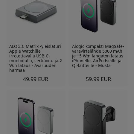
ALOGIC Matrix -yleislaturi
Alogic kompakti MagSafe-
Apple Watchille
varavirtalähde 5000 mAh
irrotettavalla USB-C-
ja 15 W:n langaton lataus
muotoilulla, sertifioitu ja 2
iPhonelle, AirPodseille ja
W:n lataus - Avaruuden
Qi-laitteille - Musta
harmaa
49.99 EUR
59.99 EUR