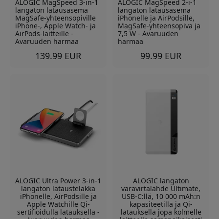
ALOGIC MagSpeed 3-in-1
ALOGIC MagSpeed 2-i-1
langaton latausasema
langaton latausasema
MagSafe-yhteensopiville
iPhonelle ja AirPodsille,
iPhone-, Apple Watch- ja
MagSafe-yhteensopiva ja
AirPods-laitteille -
7,5 W - Avaruuden
Avaruuden harmaa
harmaa
139.99 EUR
99.99 EUR
ALOGIC Ultra Power 3-in-1
ALOGIC langaton
langaton lataustelakka
varavirtalähde Ultimate,
iPhonelle, AirPodsille ja
USB-C:llä, 10 000 mAh:n
Apple Watchille Qi-
kapasiteetilla ja Qi-
sertifioidulla latauksella -
latauksella jopa kolmelle