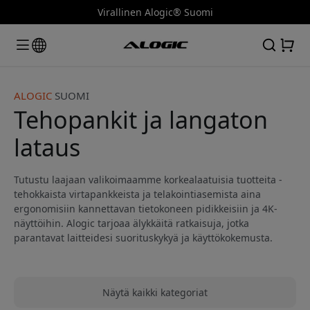
Virallinen Alogic® Suomi
ALOGIC
SUOMI
Tehopankit ja langaton
lataus
Tutustu laajaan valikoimaamme korkealaatuisia tuotteita -
tehokkaista virtapankkeista ja telakointiasemista aina
ergonomisiin kannettavan tietokoneen pidikkeisiin ja 4K-
näyttöihin. Alogic tarjoaa älykkäitä ratkaisuja, jotka
parantavat laitteidesi suorituskykyä ja käyttökokemusta.
Näytä kaikki kategoriat