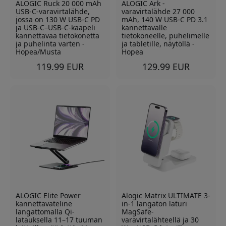
ALOGIC Ruck 20 000 mAh
ALOGIC Ark -
USB-C-varavirtalähde,
varavirtalähde 27 000
jossa on 130 W USB-C PD
mAh, 140 W USB-C PD 3.1
ja USB-C–USB-C-kaapeli
kannettavalle
kannettavaa tietokonetta
tietokoneelle, puhelimelle
ja puhelinta varten -
ja tabletille, näytöllä -
Hopea/Musta
Hopea
119.99 EUR
129.99 EUR
ALOGIC Elite Power
Alogic Matrix ULTIMATE 3-
kannettavateline
in-1 langaton laturi
langattomalla Qi-
MagSafe-
latauksella 11–17 tuuman
varavirtalähteellä ja 30