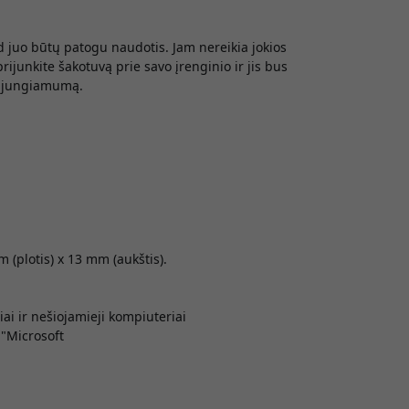
 juo būtų patogu naudotis. Jam nereikia jokios
ijunkite šakotuvą prie savo įrenginio ir jis bus
vo jungiamumą.
 (plotis) x 13 mm (aukštis).
 ir nešiojamieji kompiuteriai
"Microsoft