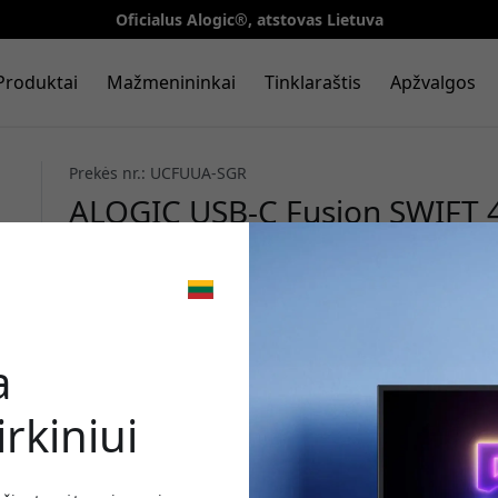
Oficialus Alogic®, atstovas Lietuva
Produktai
Mažmenininkai
Tinklaraštis
Apžvalgos
Prekės nr.: UCFUUA-SGR
ALOGIC USB-C Fusion SWIFT 4
USB-A 3.0, 5 Gbps, skirtas Ma
Chromebook - Kosminė pilka
🎉 Jūsų nuo
a
rkiniui
Norėdami gauti 8% nu