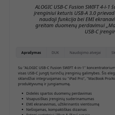
ALOGIC USB-C Fusion SWIFT 4-i-1 š
įrenginiui keturis USB-A 3.0 prievad
naudoji funkcija bei EMI ekrana
greitam duomenų perdavimui „MacB
USB-C įrengi
Aprašymas
DUK
Naudojimo atvejai
Sk
Su "ALOGIC USB-C Fusion SWIFT 4-in-1" koncentratoriumi
visas USB-C jungtį turinčių įrenginių galimybes. Šis eleg
sklandžiai integruojamas su "iPad Pro", "MacBook Pro/Air
produktyvumą ir jungiamumą.
Didelės spartos duomenų perdavimas
Visapusiškas įrenginių suderinamumas
EMI ekranavimas, užtikrinantis vientisumą
Nešiojamas, kompaktiškas dizainas
Patogi vartotojui "Plug & Play" sąsaja