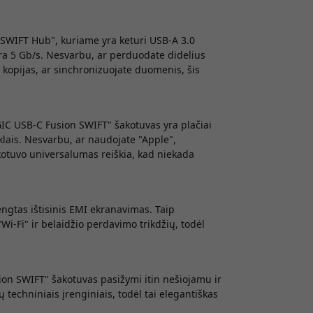
SWIFT Hub", kuriame yra keturi USB-A 3.0
a 5 Gb/s. Nesvarbu, ar perduodate didelius
kopijas, ar sinchronizuojate duomenis, šis
IC USB-C Fusion SWIFT" šakotuvas yra plačiai
lais. Nesvarbu, ar naudojate "Apple",
akotuvo universalumas reiškia, kad niekada
ngtas ištisinis EMI ekranavimas. Taip
i-Fi" ir belaidžio perdavimo trikdžių, todėl
ion SWIFT" šakotuvas pasižymi itin nešiojamu ir
techniniais įrenginiais, todėl tai elegantiškas
.