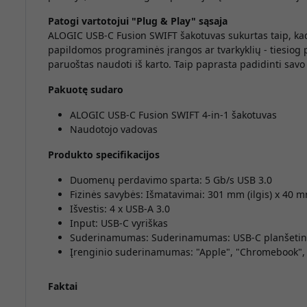
Patogi vartotojui "Plug & Play" sąsaja
ALOGIC USB-C Fusion SWIFT šakotuvas sukurtas taip, kad
papildomos programinės įrangos ar tvarkyklių - tiesiog pr
paruoštas naudoti iš karto. Taip paprasta padidinti sa
Pakuotę sudaro
ALOGIC USB-C Fusion SWIFT 4-in-1 šakotuvas
Naudotojo vadovas
Produkto specifikacijos
Duomenų perdavimo sparta: 5 Gb/s USB 3.0
Fizinės savybės: Išmatavimai: 301 mm (ilgis) x 40 mm
Išvestis: 4 x USB-A 3.0
Input: USB-C vyriškas
Suderinamumas: Suderinamumas: USB-C planšetiniai
Įrenginio suderinamumas: "Apple", "Chromebook", 
Faktai