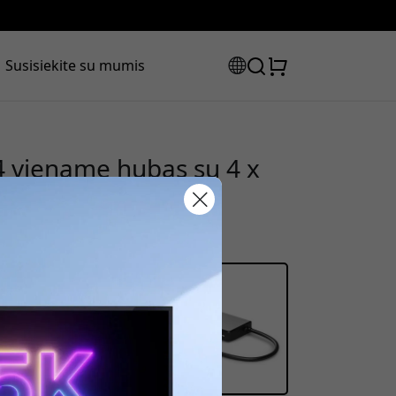
Susisiekite su mumis
 viename hubas su 4 x
cBook, iPad Pro ir
laidos kodas:
olaidą, naudokite šį kodą