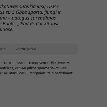
akotuvas suteikia jūsų USB-C
us su 5 Gbps sparta, įjungi ir
vimu – patogus sprendimas
ook“, „iPad Pro“ ir kituose
niuose.
irta
Vaizdo įrašai
 "ALOGIC USB-C Fusion SWIFT" išlaisvinsite
antiškas, erdviai pilkos spalvos šakotuvas
" ar kitais USB-C įrenginiais, taip padidinant