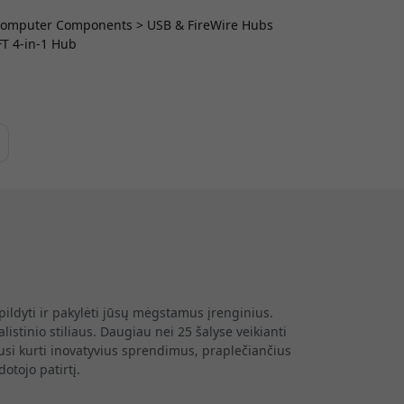
 > Computer Components > USB & FireWire Hubs
T 4-in-1 Hub
ildyti ir pakylėti jūsų mėgstamus įrenginius.
tinio stiliaus. Daugiau nei 25 šalyse veikianti
si kurti inovatyvius sprendimus, praplečiančius
otojo patirtį.