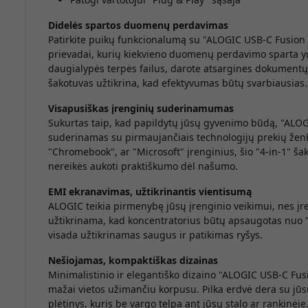
Didelės spartos duomenų perdavimas
Patirkite puikų funkcionalumą su "ALOGIC USB-C Fusion 
prievadai, kurių kiekvieno duomenų perdavimo sparta yr
daugialypės terpės failus, darote atsargines dokumentų 
šakotuvas užtikrina, kad efektyvumas būtų svarbiausias.
Visapusiškas įrenginių suderinamumas
Sukurtas taip, kad papildytų jūsų gyvenimo būdą, "ALOG
suderinamas su pirmaujančiais technologijų prekių ženk
"Chromebook", ar "Microsoft" įrenginius, šio "4-in-1" š
nereikės aukoti praktiškumo dėl našumo.
EMI ekranavimas, užtikrinantis vientisumą
ALOGIC teikia pirmenybę jūsų įrenginio veikimui, nes įre
užtikrinama, kad koncentratorius būtų apsaugotas nuo "W
visada užtikrinamas saugus ir patikimas ryšys.
Nešiojamas, kompaktiškas dizainas
Minimalistinio ir elegantiško dizaino "ALOGIC USB-C Fus
mažai vietos užimančiu korpusu. Pilka erdvė dera su jūsų 
plėtinys, kuris be vargo telpa ant jūsų stalo ar rankinėje