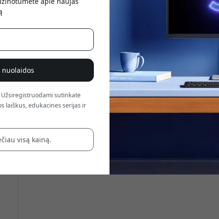
sužinotumėte apie naujas
atsis
ą
% nuolaidos
 Užsiregistruodami sutinkate
s laiškus, edukacines serijas ir
čiau visą kainą.