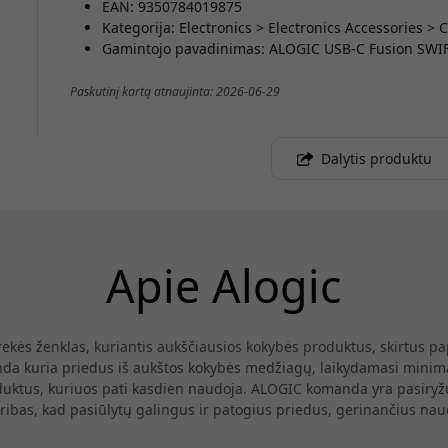
EAN: 9350784019875
Kategorija: Electronics > Electronics Accessories
Gamintojo pavadinimas: ALOGIC USB-C Fusion SWIF
Paskutinį kartą atnaujinta: 2026-06-29
Dalytis produktu
Apie Alogic
ekės ženklas, kuriantis aukščiausios kokybės produktus, skirtus pap
 kuria priedus iš aukštos kokybės medžiagų, laikydamasi minimalis
uktus, kuriuos pati kasdien naudoja. ALOGIC komanda yra pasiryžu
ribas, kad pasiūlytų galingus ir patogius priedus, gerinančius naud