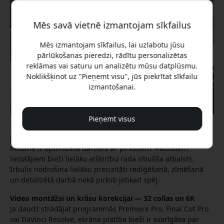
Mēs savā vietnē izmantojam sīkfailus
Mēs izmantojam sīkfailus, lai uzlabotu jūsu
pārlūkošanas pieredzi, rādītu personalizētas
reklāmas vai saturu un analizētu mūsu datplūsmu.
Noklikšķinot uz "Pieņemt visu", jūs piekrītat sīkfailu
izmantošanai.
Pieņemt visus
Tomēr ir dažas atšķirības salīdzinājumā ar iPad. macOS
joprojām ir veidota ap tradicionālo kursoru, tāpēc ne katra
lietotne ir optimizēta darbam ar pirkstiem. Radošiem
lietotājiem bieži lielāko atšķirību rada irbulīša atbalsts.
Irbulis nodrošina lielāku precizitāti rediģēšanā, zīmēšanā
un detalizētā darbā nekā pirksti jebkad spēj.
Video montāžai un krāsu korekcijai — 32 collas un 6K
Ja daudz strādājat programmās Premiere Pro, Final Cut Pro
vai DaVinci Resolve, ekrāna platība bieži ir svarīgāka par