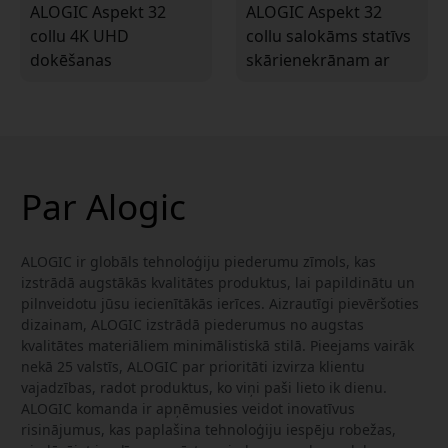
ALOGIC Aspekt 32
ALOGIC Aspekt 32
collu 4K UHD
collu salokāms statīvs
dokēšanas
skārienekrānam ar
skārienekrāns ar 90 W
magnētisku kabeļu
PD un iebūvētu USB-C
pārvaldību un
dokstaciju Mac un
montāžu bez skrūvēm
Windows
Par Alogic
ALOGIC ir globāls tehnoloģiju piederumu zīmols, kas
izstrādā augstākās kvalitātes produktus, lai papildinātu un
pilnveidotu jūsu iecienītākās ierīces. Aizrautīgi pievēršoties
dizainam, ALOGIC izstrādā piederumus no augstas
kvalitātes materiāliem minimālistiskā stilā. Pieejams vairāk
nekā 25 valstīs, ALOGIC par prioritāti izvirza klientu
vajadzības, radot produktus, ko viņi paši lieto ik dienu.
ALOGIC komanda ir apņēmusies veidot inovatīvus
risinājumus, kas paplašina tehnoloģiju iespēju robežas,