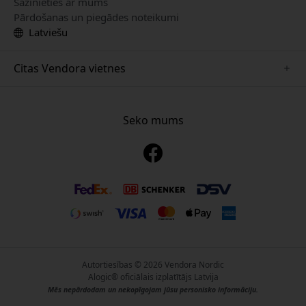
Sazinieties ar mums
Pārdošanas un piegādes noteikumi
Latviešu
Citas Vendora vietnes
www.keybudz.se
www.pipetto.se
Seko mums
www.nordicsmartlight.se
www.paperlike.se
www.mujjo.se
www.clickandgrow.se
www.plaud.se
Autortiesības © 2026 Vendora Nordic
Alogic® oficiālais izplatītājs Latvija
Mēs nepārdodam un nekopīgojam jūsu personisko informāciju.