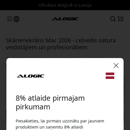
Oficiālais Alogic® in Latvija
Skārienekrāns Mac 2026 - ceļvedis satura
veidotājiem un profesionāļiem
🎉 Jūsu atlaižu kods:
8% atlaide pirmajam
pirkumam
Piesakieties, lai pirmais uzzinātu par jauniem
Izmantojiet šo kodu, veicot pasūtījumu, lai
produktiem un saņemtu 8% atlaidi
saņemtu 8% atlaidi.