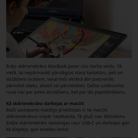
Ārējs skārienekrāns MacBook paver citu darba veidu. Tā
vietā, lai nepārtraukti pārslēgtos starp tastatūru, peli un
dažādiem īsceļiem, varat tieši ekrānā ātri pietuvināt,
pārvietot skatu, atlasīt vai pārvietoties. Dažos uzdevumos
runa nav par peles aizstāšanu, bet par tās papildināšanu.
Kā skārienekrāns darbojas ar macOS
Bieži sastopams maldīgs priekšstats ir, ka macOS
skārienekrānus vispār neatbalsta. Tā gluži nav. Mūsdienu
ārējie skārienekrāni savienojas caur USB-C un darbojas gan
kā displejs, gan ievades ierīce.