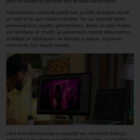
pele un tastatūra joprojām būs ātrākais darba veids.
Skārienvadība visvairāk palīdz tad, ja bieži strādājat vizuāli
un tieši ar to, kas redzams ekrānā. Tas var nozīmēt attēlu
pietuvināšanu, objektu pārvietošanu, darbu ar laika līnijām
vai skicēšanu ar irbulīti. Ja galvenokārt rakstāt dokumentus,
strādājat ar izklājlapām vai kārtojat e-pastus, ieguvums,
visticamāk, būs daudz mazāks.
Laba orientējoša pieeja ir pajautāt sev, cik daudz laika jūs
patiesībā katru dienu pavadāt radošajos rīkos. Jo vizuālāks ir