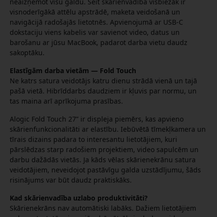
neaizņemot visu galdu. Šeit skārienvadība visbiežāk ir
visnoderīgākā attēlu apstrādē, maketa veidošanā un
navigācijā radošajās lietotnēs. Apvienojumā ar USB-C
dokstaciju viens kabelis var savienot video, datus un
barošanu ar jūsu MacBook, padarot darba vietu daudz
sakoptāku.
Elastīgām darba vietām — Fold Touch
Ne katrs satura veidotājs katru dienu strādā vienā un tajā
pašā vietā. Hibrīddarbs daudziem ir kļuvis par normu, un
tas maina arī aprīkojuma prasības.
Alogic Fold Touch 27” ir displeja piemērs, kas apvieno
skārienfunkcionalitāti ar elastību. Iebūvētā tīmekļkamera un
tīrais dizains padara to interesantu lietotājiem, kuri
pārslēdzas starp radošiem projektiem, video sapulcēm un
darbu dažādās vietās. Ja kāds vēlas skārienekrānu satura
veidotājiem, neveidojot pastāvīgu galda uzstādījumu, šāds
risinājums var būt daudz praktiskāks.
Kad skārienvadība uzlabo produktivitāti?
Skārienekrāns nav automātiski labāks. Dažiem lietotājiem