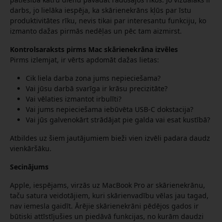
darbs, jo lielāka iespēja, ka skārienekrāns kļūs par īstu
produktivitātes rīku, nevis tikai par interesantu funkciju, ko
izmanto dažas pirmās nedēļas un pēc tam aizmirst.
Kontrolsaraksts pirms Mac skārienekrāna izvēles
Pirms izlemjat, ir vērts apdomāt dažas lietas:
Cik liela darba zona jums nepieciešama?
Vai jūsu darbā svarīga ir krāsu precizitāte?
Vai vēlaties izmantot irbulīti?
Vai jums nepieciešama iebūvēta USB-C dokstacija?
Vai jūs galvenokārt strādājat pie galda vai esat kustībā?
Atbildes uz šiem jautājumiem bieži vien izvēli padara daudz
vienkāršāku.
Secinājums
Apple, iespējams, virzās uz MacBook Pro ar skārienekrānu,
taču satura veidotājiem, kuri skārienvadību vēlas jau tagad,
nav iemesla gaidīt. Ārējie skārienekrāni pēdējos gados ir
būtiski attīstījušies un piedāvā funkcijas, no kurām daudzi