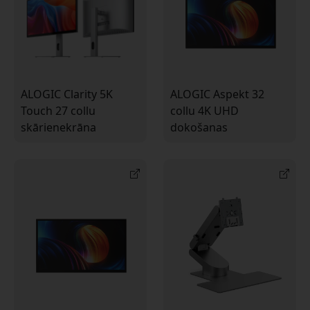
ALOGIC Clarity 5K
ALOGIC Aspekt 32
Touch 27 collu
collu 4K UHD
skārienekrāna
dokošanas
monitors ar 5K
skārienekrāns ar USB-
izšķirtspēju, USB-C un
C un 90 W PD Mac un
MPP 2.0 atbalstu
Windows ierīcēm ar
radošiem darba
145 W uzlādi
procesiem