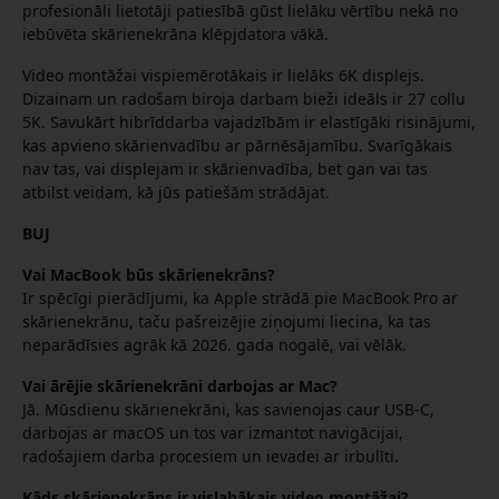
profesionāli lietotāji patiesībā gūst lielāku vērtību nekā no
iebūvēta skārienekrāna klēpjdatora vākā.
Video montāžai vispiemērotākais ir lielāks 6K displejs.
Dizainam un radošam biroja darbam bieži ideāls ir 27 collu
5K. Savukārt hibrīddarba vajadzībām ir elastīgāki risinājumi,
kas apvieno skārienvadību ar pārnēsājamību. Svarīgākais
nav tas, vai displejam ir skārienvadība, bet gan vai tas
atbilst veidam, kā jūs patiešām strādājat.
BUJ
Vai MacBook būs skārienekrāns?
Ir spēcīgi pierādījumi, ka Apple strādā pie MacBook Pro ar
skārienekrānu, taču pašreizējie ziņojumi liecina, ka tas
neparādīsies agrāk kā 2026. gada nogalē, vai vēlāk.
Vai ārējie skārienekrāni darbojas ar Mac?
Jā. Mūsdienu skārienekrāni, kas savienojas caur USB-C,
darbojas ar macOS un tos var izmantot navigācijai,
radošajiem darba procesiem un ievadei ar irbulīti.
Kāds skārienekrāns ir vislabākais video montāžai?