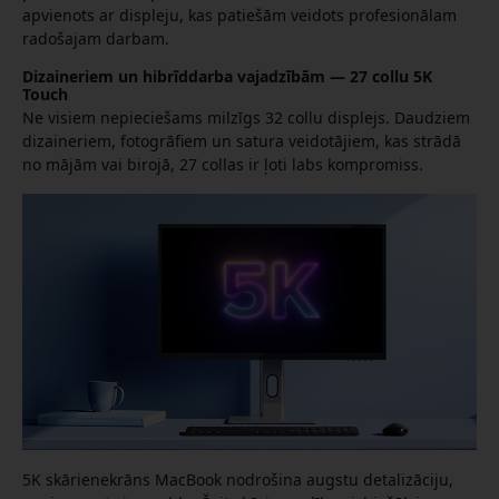
apvienots ar displeju, kas patiešām veidots profesionālam
radošajam darbam.
Dizaineriem un hibrīddarba vajadzībām — 27 collu 5K
Touch
Ne visiem nepieciešams milzīgs 32 collu displejs. Daudziem
dizaineriem, fotogrāfiem un satura veidotājiem, kas strādā
no mājām vai birojā, 27 collas ir ļoti labs kompromiss.
5K skārienekrāns MacBook nodrošina augstu detalizāciju,