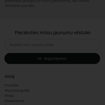
piedāvājot jaudīgus un ērtus piederumus, kas uzlabo
lietošanas pieredzi.
Pieraksties mūsu jaunumu vēstulei
Reģistrējieties
Atklāj
Produkti
Mazumtirgotāji
Blogs
Atsauksmes