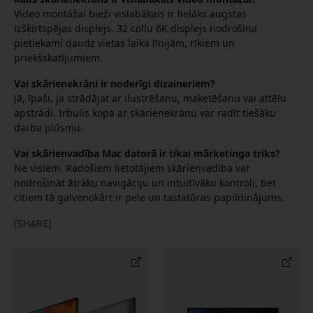
Video montāžai bieži vislabākais ir lielāks augstas
izšķirtspējas displejs. 32 collu 6K displejs nodrošina
pietiekami daudz vietas laika līnijām, rīkiem un
priekšskatījumiem.
Vai skārienekrāni ir noderīgi dizaineriem?
Jā, īpaši, ja strādājat ar ilustrēšanu, maketēšanu vai attēlu
apstrādi. Irbulis kopā ar skārienekrānu var radīt tiešāku
darba plūsmu.
Vai skārienvadība Mac datorā ir tikai mārketinga triks?
Ne visiem. Radošiem lietotājiem skārienvadība var
nodrošināt ātrāku navigāciju un intuitīvāku kontroli, bet
citiem tā galvenokārt ir pele un tastatūras papildinājums.
[SHARE]