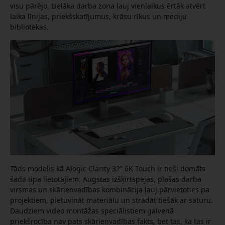
visu pārējo. Lielāka darba zona ļauj vienlaikus ērtāk atvērt
laika līnijas, priekšskatījumus, krāsu rīkus un mediju
bibliotēkas.
Tāds modelis kā Alogic Clarity 32” 6K Touch ir tieši domāts
šāda tipa lietotājiem. Augstas izšķirtspējas, plašas darba
virsmas un skārienvadības kombinācija ļauj pārvietoties pa
projektiem, pietuvināt materiālu un strādāt tiešāk ar saturu.
Daudziem video montāžas speciālistiem galvenā
priekšrocība nav pats skārienvadības fakts, bet tas, ka tas ir