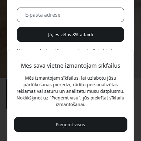
Jā, es vēlos 8% atlaidi
Mēs jums nekad nesūtīsim surogātpastu. Reģistrējoties,
jūs piekrītat neregulāriem mārketinga e-pastiem,
izglītojošām sērijām un īpašiem piedāvājumiem.
Mēs savā vietnē izmantojam sīkfailus
Mēs izmantojam sīkfailus, lai uzlabotu jūsu
Nē, es labāk maksātu pilnu cenu.
pārlūkošanas pieredzi, rādītu personalizētas
reklāmas vai saturu un analizētu mūsu datplūsmu.
Noklikšķinot uz "Pieņemt visu", jūs piekrītat sīkfailu
izmantošanai.
Ieteicamā cena
Pieņemt visus
89.99 EUR