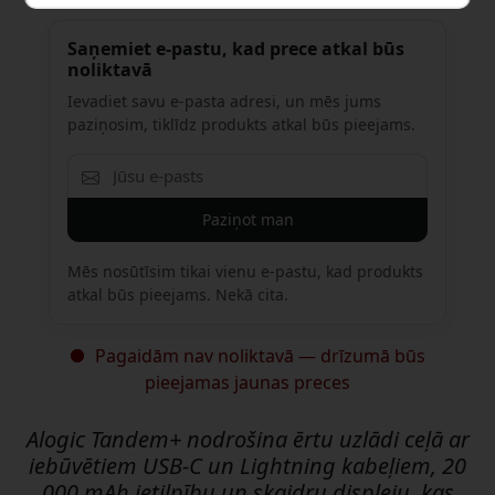
Saņemiet e-pastu, kad prece atkal būs
noliktavā
Ievadiet savu e-pasta adresi, un mēs jums
paziņosim, tiklīdz produkts atkal būs pieejams.
Paziņot man
Mēs nosūtīsim tikai vienu e-pastu, kad produkts
atkal būs pieejams. Nekā cita.
Pagaidām nav noliktavā — drīzumā būs
pieejamas jaunas preces
Alogic Tandem+ nodrošina ērtu uzlādi ceļā ar
iebūvētiem USB-C un Lightning kabeļiem, 20
000 mAh ietilpību un skaidru displeju, kas