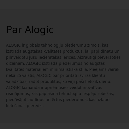
Par Alogic
ALOGIC ir globāls tehnoloģiju piederumu zīmols, kas
izstrādā augstākās kvalitātes produktus, lai papildinātu un
pilnveidotu jūsu iecienītākās ierīces. Aizrautīgi pievēršoties
dizainam, ALOGIC izstrādā piederumus no augstas
kvalitātes materiāliem minimālistiskā stilā. Pieejams vairāk
nekā 25 valstīs, ALOGIC par prioritāti izvirza klientu
vajadzības, radot produktus, ko viņi paši lieto ik dienu.
ALOGIC komanda ir apņēmusies veidot inovatīvus
risinājumus, kas paplašina tehnoloģiju iespēju robežas,
piedāvājot jaudīgus un ērtus piederumus, kas uzlabo
lietošanas pieredzi.