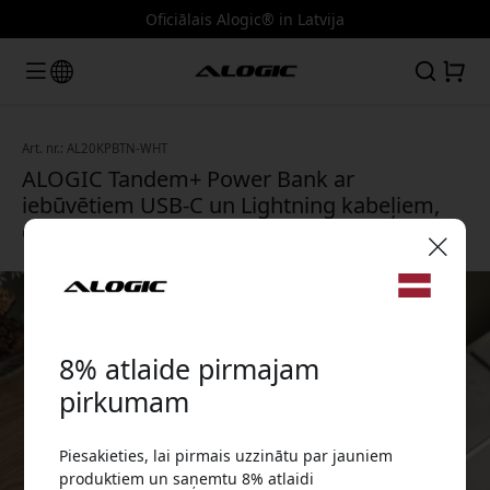
Oficiālais Alogic® in Latvija
Art. nr.: AL20KPBTN-WHT
ALOGIC Tandem+ Power Bank ar
iebūvētiem USB-C un Lightning kabeļiem,
displeju un 20 000 mAh ceļojumiem - White
🎉 Jūsu atlaižu kods:
8% atlaide pirmajam
pirkumam
Piesakieties, lai pirmais uzzinātu par jauniem
Izmantojiet šo kodu, veicot pasūtījumu, lai
produktiem un saņemtu 8% atlaidi
saņemtu 8% atlaidi.