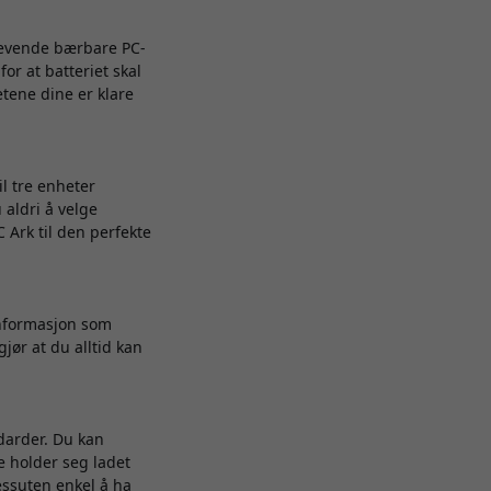
revende bærbare PC-
or at batteriet skal
tene dine er klare
l tre enheter
 aldri å velge
 Ark til den perfekte
informasjon som
jør at du alltid kan
ndarder. Du kan
e holder seg ladet
essuten enkel å ha