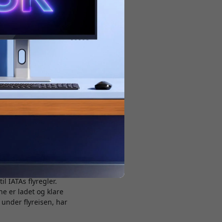
tadig viktigere. Her
apende produkt som
eten på 27 000 mAh,
l IATAs flyregler.
ne er ladet og klare
 under flyreisen, har