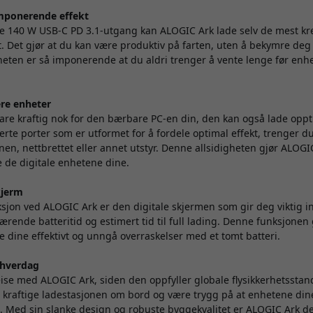
mponerende effekt
 140 W USB-C PD 3.1-utgang kan ALOGIC Ark lade selv de mest k
t. Det gjør at du kan være produktiv på farten, uten å bekymre deg f
eten er så imponerende at du aldri trenger å vente lenge før enhe
lere enheter
are kraftig nok for den bærbare PC-en din, den kan også lade oppti
rte porter som er utformet for å fordele optimal effekt, trenger du
nen, nettbrettet eller annet utstyr. Denne allsidigheten gjør ALOGIC
e de digitale enhetene dine.
skjerm
sjon ved ALOGIC Ark er den digitale skjermen som gir deg viktig 
rende batteritid og estimert tid til full lading. Denne funksjonen g
 dine effektivt og unngå overraskelser med et tomt batteri.
g hverdag
 reise med ALOGIC Ark, siden den oppfyller globale flysikkerhetssta
 kraftige ladestasjonen om bord og være trygg på at enhetene din
. Med sin slanke design og robuste byggekvalitet er ALOGIC Ark d