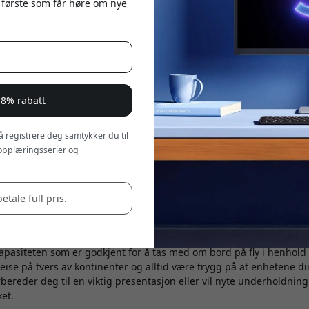
 første som får høre om nye
 8% rabatt
 å registrere deg samtykker du til
opplæringsserier og
ler seg i rasende fart, blir behovet for pålitelig og kraftig lading s
GIC Ark 27 000 mAh powerbank med 140 W USB-C-lading - et nysk
etene dine i gang, men også forenkler det digitale livet ditt.
betale full pris.
dkjent for flyreiser
erende funksjonene ved ALOGIC Ark er den enorme batterikapasit
apasiteten som er godkjent for å tas med om bord på fly i henhold ti
reise på tvers av kontinenter og alltid være trygg på at enhetene di
rbereder deg til en viktig presentasjon eller vil nyte underholdning
et.