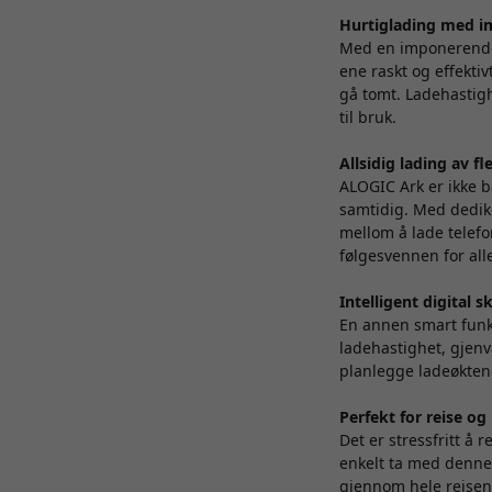
Hurtiglading med i
Med en imponerende
ene raskt og effektiv
gå tomt. Ladehastigh
til bruk.
Allsidig lading av f
ALOGIC Ark er ikke b
samtidig. Med dedike
mellom å lade telefo
følgesvennen for all
Intelligent digital 
En annen smart funk
ladehastighet, gjenvæ
planlegge ladeøktene
Perfekt for reise o
Det er stressfritt å
enkelt ta med denne
gjennom hele reisen