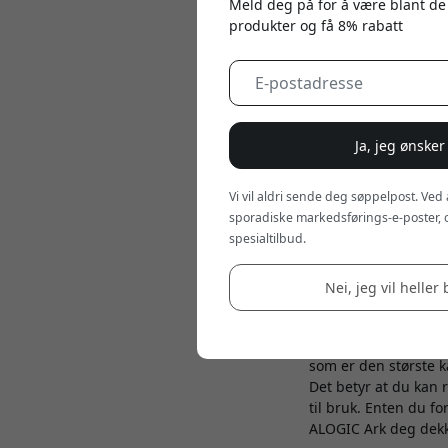
Meld deg på for å være blant de
produkter og få 8% rabatt
Ja, jeg ønsker
Jun 06, 2024
Vi vil aldri sende deg søppelpost. Ved
sporadiske markedsførings-e-poster, 
Når teknologien utvik
spesialtilbud.
introduserer vi ALO
ikke bare holder enh
Nei, jeg vil heller 
Høy kapasitet og go
En av de mest impon
som er den største k
Det betyr at du kan 
til bruk. Enten du fo
ALOGIC Ark deg dekk