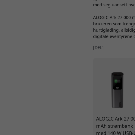
med seg uansett hvo
ALOGIC Ark 27 000 
brukeren som trenger
hurtiglading, allsid
digitale eventyrene 
[DEL]
ALOGIC Ark 27 0
mAh strømbank
med 140 W USB-