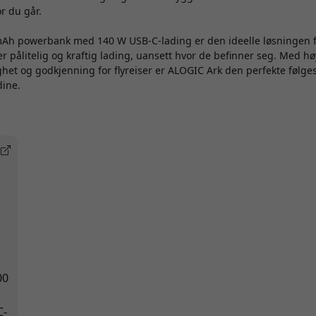
r du går.
mAh powerbank med 140 W USB-C-lading er den ideelle løsningen
 pålitelig og kraftig lading, uansett hvor de befinner seg. Med hø
ighet og godkjenning for flyreiser er ALOGIC Ark den perfekte følge
dine.
00
C-