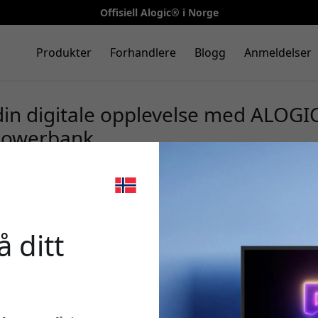
Offisiell Alogic® i Norge
Produkter
Forhandlere
Blogg
Anmeldelser
in digitale opplevelse med ALOGI
Powerbank
🎉 Din r
 ditt
Bruk denne koden i k