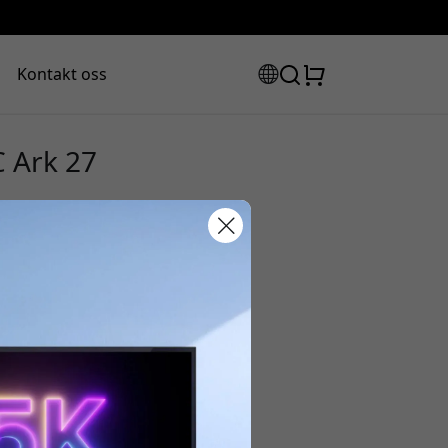
Kontakt oss
C Ark 27
abattkode:
assen for å få 8% rabatt.