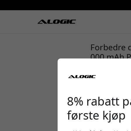
Forbedre d
000 mAh 
8% rabatt på
første kjøp