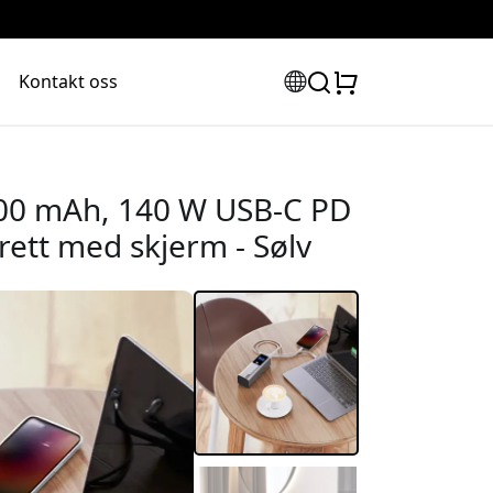
Kontakt oss
00 mAh, 140 W USB-C PD
rett med skjerm - Sølv
abattkode:
assen for å få 8% rabatt.