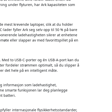
dning under flyturen, har Ark kapasiteten som
 mest krevende laptoper, slik at du holder
-lader fyller Ark seg selv opp til 50 % på bare
imponerende ladehastigheten sikrer at enhetene
demøte eller slapper av med favorittspillet på en
n. Med to USB-C-porter og én USB-A-port kan du
rter fordeler strømmen optimalt, så du slipper å
er det hele på en intelligent måte.
tig informasjon som ladehastighet,
enne smarte funksjonen lar deg planlegge
t batteri.
fyller internasjonale flysikkerhetsstandarder,