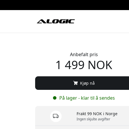
Anbefalt pris
1 499 NOK
Kjøp nå
8% rabatt på
På lager - klar til å sendes
første kjøp
Frakt 99 NOK i Norge
Ingen skjulte avgifter