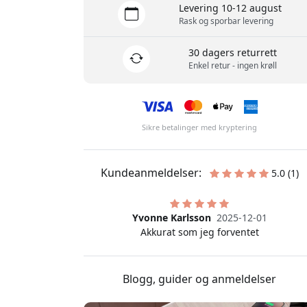
Meld deg på for å være blant de
Levering 10-12 august
produkter og få 8% rabatt
Rask og sporbar levering
30 dagers returrett
Enkel retur - ingen krøll
Ja, jeg ønsker
Sikre betalinger med kryptering
Vi vil aldri sende deg søppelpost. Ved
sporadiske markedsførings-e-poster, 
spesialtilbud.
Kundeanmeldelser:
5.0 (1)
Nei, jeg vil heller 
Yvonne Karlsson
2025-12-01
Akkurat som jeg forventet
Blogg, guider og anmeldelser