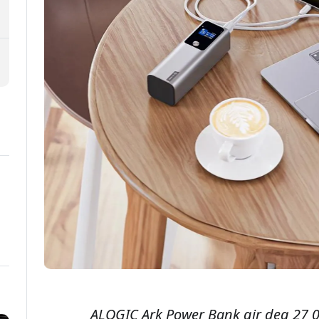
 første som får høre om nye
 8% rabatt
 å registrere deg samtykker du til
opplæringsserier og
betale full pris.
ALOGIC Ark Power Bank gir deg 27 0