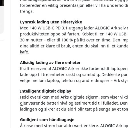
forbereder en viktig presentasjon eller vil ha underhol
trengs.
Lynrask lading uten sidestykke
Med 140 W USB-C PD 3.1-utgang lader ALOGIC Ark selv de
produktiviteten oppe på farten. Koblet til en 140 W USB-C
30 minutter – eller til 100 % på litt over en time. Den 
dine alltid er klare til bruk, enten du skal inn til et kun
kafé.
Allsidig lading av flere enheter
Kraftreserven til ALOGIC Ark er ikke forbeholdt laptope
lade opp til tre enheter raskt og samtidig. Dedikerte po
velge mellom laptop, telefon og andre dingser – Ark styr
Intelligent digitalt display
Hold oversikten med Arks digitale skjerm, som viser vik
gjenværende batterinivå og estimert tid til fulladet. D
ladingen og sikrer at du aldri blir tatt på senga av et tom
Godkjent som håndbagasje
Å reise med strøm har aldri vært enklere. ALOGIC Ark opp