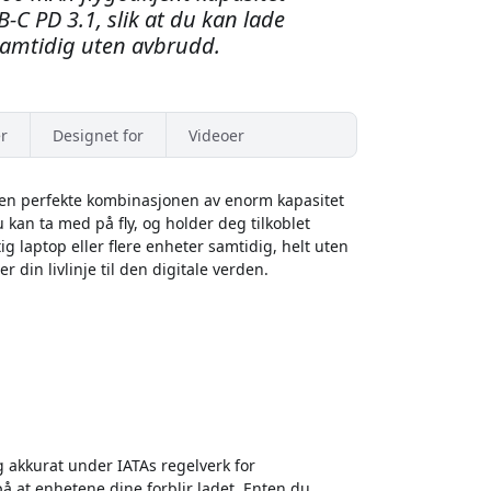
-C PD 3.1, slik at du kan lade
 samtidig uten avbrudd.
r
Designet for
Videoer
den perfekte kombinasjonen av enorm kapasitet
 kan ta med på fly, og holder deg tilkoblet
tig laptop eller flere enheter samtidig, helt uten
 din livlinje til den digitale verden.
 akkurat under IATAs regelverk for
å at enhetene dine forblir ladet. Enten du