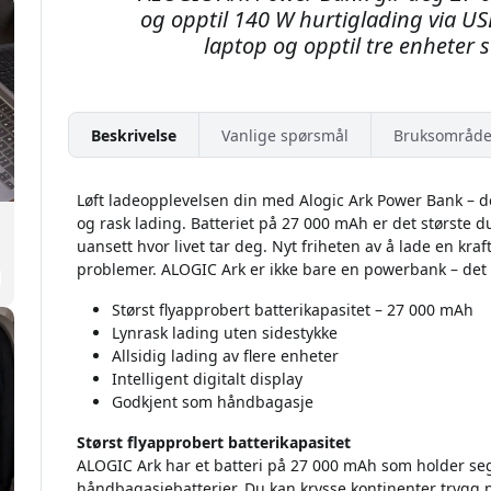
og opptil 140 W hurtiglading via USB
laptop og opptil tre enheter
Beskrivelse
Vanlige spørsmål
Bruksområde
Løft ladeopplevelsen din med Alogic Ark Power Bank – 
og rask lading. Batteriet på 27 000 mAh er det største du
uansett hvor livet tar deg. Nyt friheten av å lade en kraf
problemer. ALOGIC Ark er ikke bare en powerbank – det er
Størst flyapprobert batterikapasitet – 27 000 mAh
Lynrask lading uten sidestykke
Allsidig lading av flere enheter
Intelligent digitalt display
Godkjent som håndbagasje
Størst flyapprobert batterikapasitet
ALOGIC Ark har et batteri på 27 000 mAh som holder seg
håndbagasjebatterier. Du kan krysse kontinenter trygg p