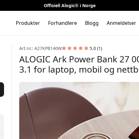
Offisiell Alogic® i Norge
Produkter
Forhandlere
Blogg
Anmeldelser
Art.nr.: A27KPB140W
5.0 (1)
ALOGIC Ark Power Bank 27 0
3.1 for laptop, mobil og nettb
🎉 Din r
 ditt
Bruk denne koden i k