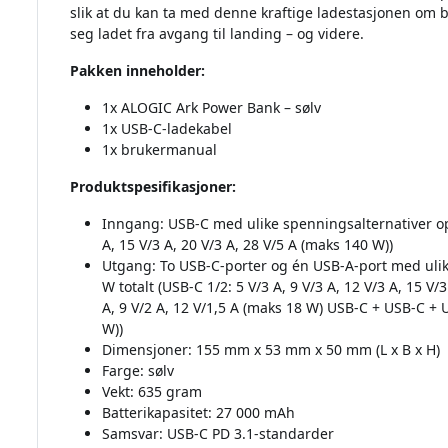
slik at du kan ta med denne kraftige ladestasjonen om b
seg ladet fra avgang til landing – og videre.
Pakken inneholder:
1x ALOGIC Ark Power Bank – sølv
1x USB-C-ladekabel
1x brukermanual
Produktspesifikasjoner:
Inngang: USB-C med ulike spenningsalternativer opp
A, 15 V/3 A, 20 V/3 A, 28 V/5 A (maks 140 W))
Utgang: To USB-C-porter og én USB-A-port med ulik
W totalt (USB-C 1/2: 5 V/3 A, 9 V/3 A, 12 V/3 A, 15 V/
A, 9 V/2 A, 12 V/1,5 A (maks 18 W) USB-C + USB-C +
W))
Dimensjoner: 155 mm x 53 mm x 50 mm (L x B x H)
Farge: sølv
Vekt: 635 gram
Batterikapasitet: 27 000 mAh
Samsvar: USB-C PD 3.1-standarder