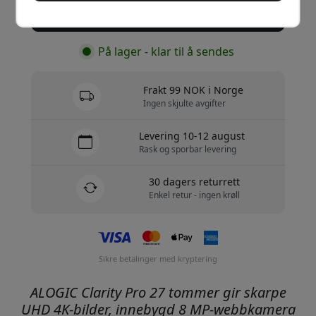
Kjøp nå
På lager - klar til å sendes
Frakt 99 NOK i Norge
Ingen skjulte avgifter
Levering 10-12 august
Rask og sporbar levering
30 dagers returrett
Enkel retur - ingen krøll
Sikre betalinger med kryptering
ALOGIC Clarity Pro 27 tommer gir skarpe
UHD 4K-bilder, innebygd 8 MP-webbkamera