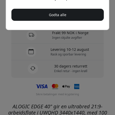
Kjøp nå
Godta alle
På lager - klar til å sendes
Frakt 99 NOK i Norge
Ingen skjulte avgifter
Levering 10-12 august
Rask og sporbar levering
30 dagers returrett
Enkel retur - ingen krøll
Sikre betalinger med kryptering
ALOGIC EDGE 40" gir en ultrabred 21:9-
arbeidsflate i UWQHD 3440x1440, med 100