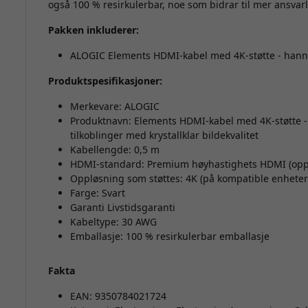
også 100 % resirkulerbar, noe som bidrar til mer ansvarl
Pakken inkluderer:
ALOGIC Elements HDMI-kabel med 4K-støtte - hann t
Produktspesifikasjoner:
Merkevare: ALOGIC
Produktnavn: Elements HDMI-kabel med 4K-støtte - ha
tilkoblinger med krystallklar bildekvalitet
Kabellengde: 0,5 m
HDMI-standard: Premium høyhastighets HDMI (oppt
Oppløsning som støttes: 4K (på kompatible enheter
Farge: Svart
Garanti Livstidsgaranti
Kabeltype: 30 AWG
Emballasje: 100 % resirkulerbar emballasje
Fakta
EAN: 9350784021724