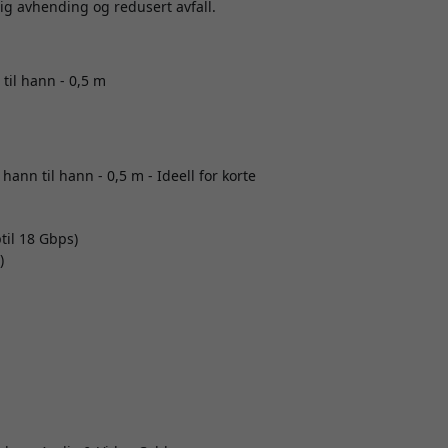
ig avhending og redusert avfall.
il hann - 0,5 m
nn til hann - 0,5 m - Ideell for korte
il 18 Gbps)
)