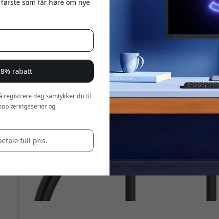
 første som får høre om nye
 8% rabatt
 å registrere deg samtykker du til
opplæringsserier og
betale full pris.