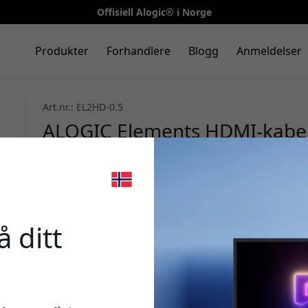
Offisiell Alogic® i Norge
Produkter
Forhandlere
Blogg
Anmeldelser
Art.nr.: EL2HD-0.5
ALOGIC Elements HDMI-kabel
Gbps, Premium High Speed, ha
korte tilkoblinger - Svart
🎉 Din r
 ditt
Bruk denne koden i k