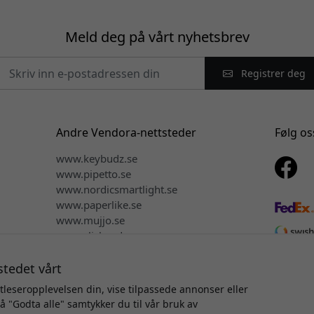
Meld deg på vårt nyhetsbrev
Registrer deg
Andre Vendora-nettsteder
Følg os
www.keybudz.se
www.pipetto.se
www.nordicsmartlight.se
www.paperlike.se
www.mujjo.se
www.clickandgrow.se
www.plaud.se
stedet vårt
tleseropplevelsen din, vise tilpassede annonser eller
på "Godta alle" samtykker du til vår bruk av