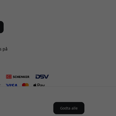
s på
Godta alle