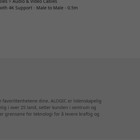
ables > Audio & Video Cables
ith 4K Support - Male to Male - 0.5m
e favorittenhetene dine. ALOGIC er lidenskapelig
elig i over 25 land, setter kunden i sentrum og
r grensene for teknologi for å levere kraftig og