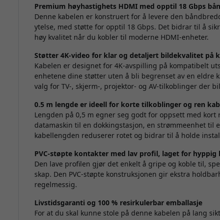
Premium høyhastighets HDMI med opptil 18 Gbps bå
Denne kabelen er konstruert for å levere den båndbre
ytelse, med støtte for opptil 18 Gbps. Det bidrar til å sik
høy kvalitet når du kobler til moderne HDMI-enheter.
Støtter 4K-video for klar og detaljert bildekvalitet på
Kabelen er designet for 4K-avspilling på kompatibelt ut
enhetene dine støtter uten å bli begrenset av en eldre 
valg for TV-, skjerm-, projektor- og AV-tilkoblinger der bi
0.5 m lengde er ideell for korte tilkoblinger og ren ka
Lengden på 0,5 m egner seg godt for oppsett med kort r
datamaskin til en dokkingstasjon, en strømmeenhet til en
kabellengden reduserer rotet og bidrar til å holde insta
PVC-støpte kontakter med lav profil, laget for hyppig
Den lave profilen gjør det enkelt å gripe og koble til, sp
skap. Den PVC-støpte konstruksjonen gir ekstra holdbarhe
regelmessig.
Livstidsgaranti og 100 % resirkulerbar emballasje
For at du skal kunne stole på denne kabelen på lang sikt