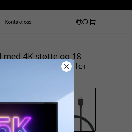
Kontakt oss
 med 4K-støtte og 18
nn til hann, 0,5 m for
abattkode:
assen for å få 8% rabatt.