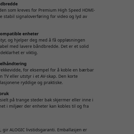
ndbredde
dden som kreves for Premium High Speed HDMI-
re stabil signaloverføring for video og lyd av
 kompatible enheter
styr, og hjelper deg med å få oppløsningen
kabel med lavere båndbredde. Det er et solid
ldeklarhet er viktig.
belhåndtering
ekkevidde, for eksempel for å koble en bærbar
 TV eller utstyr i et AV-skap. Den korte
llasjonene ryddige og praktiske.
 bruk
esielt på trange steder bak skjermer eller inne i
t i miljøer der enheter kan kobles til og fra
, gir ALOGIC livstidsgaranti. Emballasjen er