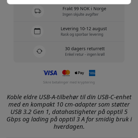
Frakt 99 NOK i Norge
Ingen skjulte avgifter
Levering 10-12 august
Rask og sporbar levering
30 dagers returrett
Enkel retur - ingen krøll
Sikre betalinger med kryptering
Koble eldre USB-A-tilbehør til din USB-C-enhet
med en kompakt 10 cm-adapter som støtter
USB 3.2 Gen 1, datahastigheter på opptil 5
Gbps og lading på opptil 3 A for smidig bruk i
hverdagen.