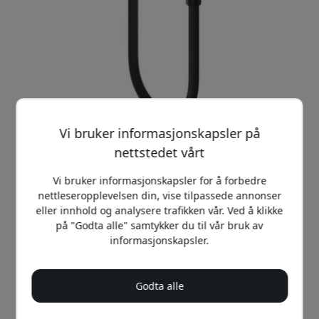
Vi bruker informasjonskapsler på
nettstedet vårt
Vi bruker informasjonskapsler for å forbedre
nettleseropplevelsen din, vise tilpassede annonser
Anbefalt pris
eller innhold og analysere trafikken vår. Ved å klikke
149 NOK
på "Godta alle" samtykker du til vår bruk av
informasjonskapsler.
Kjøp nå
Godta alle
På lager - klar til å sendes