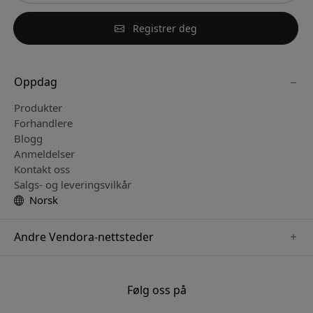
Registrer deg
Oppdag
Produkter
Forhandlere
Blogg
Anmeldelser
Kontakt oss
Salgs- og leveringsvilkår
Norsk
Andre Vendora-nettsteder
www.keybudz.se
www.pipetto.se
Følg oss på
www.nordicsmartlight.se
www.paperlike.se