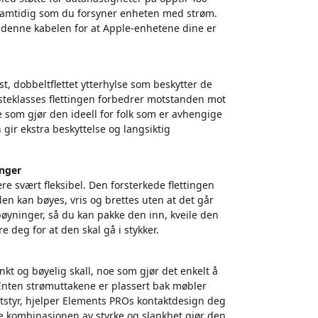
r samtidig som du forsyner enheten med strøm.
r denne kabelen for at Apple-enhetene dine er
t, dobbeltflettet ytterhylse som beskytter de
steklasses flettingen forbedrer motstanden mot
 som gjør den ideell for folk som er avhengige
gir ekstra beskyttelse og langsiktig
inger
ære svært fleksibel. Den forsterkede flettingen
en kan bøyes, vris og brettes uten at det går
 bøyninger, så du kan pakke den inn, kveile den
 deg for at den skal gå i stykker.
ankt og bøyelig skall, noe som gjør det enkelt å
. Enten strømuttakene er plassert bak møbler
 utstyr, hjelper Elements PROs kontaktdesign deg
e kombinasjonen av styrke og slankhet gjør den