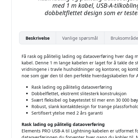
med 1 m kabel, USB-A-tilkoblin
dobbeltflettet design som er teste
Beskrivelse
Vanlige spørsmål
Bruksområde
Få rask og pålitelig lading og dataoverføring hver dag
kabel. Denne 1 m lange kabelen er laget for å takle de
vridningene i travle husholdninger og kontorer, og kombine
noe som gjør den til den perfekte hverdagskabelen for 
Rask lading og pålitelig dataoverføring
Dobbelflettet, ekstremt slitesterk konstruksjon
Svært fleksibel og bøyetestet til mer enn 30 000 bø
Robust, slank kontaktdesign for trange plassforhol
Sertifisert ytelse med 2 års garanti
Rask lading og pålitelig dataoverføring
Elements PRO USB-A til Lightning-kabelen er utformet fo
dataoverføringen du forventer hver gang du kobler til. 