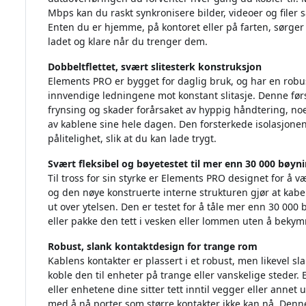
Mbps kan du raskt synkronisere bilder, videoer og file
Enten du er hjemme, på kontoret eller på farten, sørge
ladet og klare når du trenger dem.
Dobbeltflettet, svært slitesterk konstruksjon
Elements PRO er bygget for daglig bruk, og har en robus
innvendige ledningene mot konstant slitasje. Denne før
frynsing og skader forårsaket av hyppig håndtering, noe
av kablene sine hele dagen. Den forsterkede isolasjonen 
pålitelighet, slik at du kan lade trygt.
Svært fleksibel og bøyetestet til mer enn 30 000 bøyn
Til tross for sin styrke er Elements PRO designet for å v
og den nøye konstruerte interne strukturen gjør at kabel
ut over ytelsen. Den er testet for å tåle mer enn 30 000
eller pakke den tett i vesken eller lommen uten å bekymre
Robust, slank kontaktdesign for trange rom
Kablens kontakter er plassert i et robust, men likevel sl
koble den til enheter på trange eller vanskelige steder
eller enhetene dine sitter tett inntil vegger eller annet
med å nå porter som større kontakter ikke kan nå. Denn