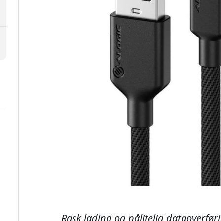
Rask lading og pålitelig dataoverfør