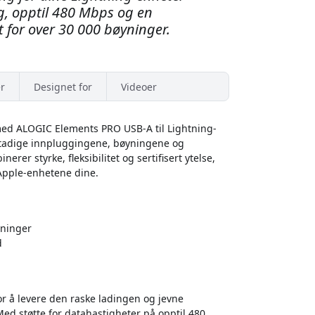
g, opptil 480 Mbps og en
t for over 30 000 bøyninger.
r
Designet for
Videoer
 med ALOGIC Elements PRO USB-A til Lightning-
 stadige innpluggingene, bøyningene og
rer styrke, fleksibilitet og sertifisert ytelse,
Apple-enhetene dine.
yninger
d
r å levere den raske ladingen og jevne
Med støtte for datahastigheter på opptil 480