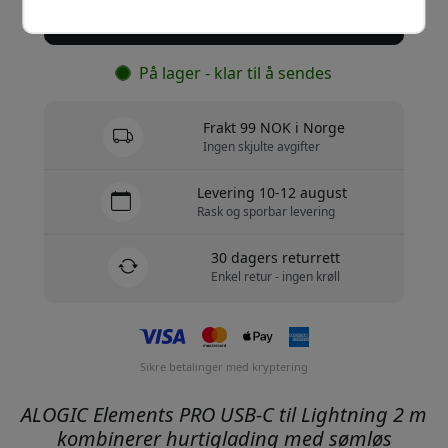
Kjøp nå
På lager - klar til å sendes
Frakt 99 NOK i Norge
Ingen skjulte avgifter
Levering 10-12 august
Rask og sporbar levering
30 dagers returrett
Enkel retur - ingen krøll
Sikre betalinger med kryptering
ALOGIC Elements PRO USB-C til Lightning 2 m
kombinerer hurtiglading med sømløs