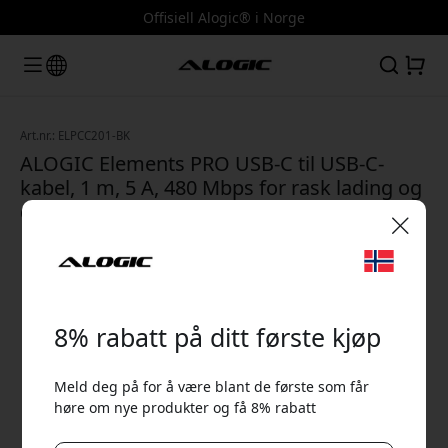
Offisiell Alogic® i Norge
Art.nr.: ELPCC201-BK
ALOGIC Elements PRO USB-C til USB-C-
kabel, 1 m, 5 A, 480 Mbps for rask lading og
dataoverføring - Svart
🎉 Din rabattkode:
8% rabatt på ditt første kjøp
Meld deg på for å være blant de første som får
høre om nye produkter og få 8% rabatt
Bruk denne koden i kassen for å få 8% rabatt.