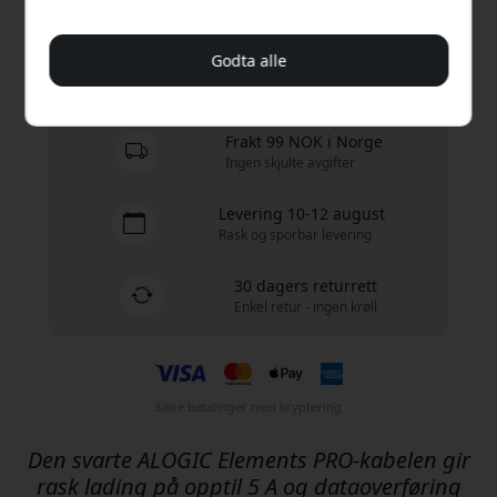
Kjøp nå
Godta alle
På lager - klar til å sendes
Frakt 99 NOK i Norge
Ingen skjulte avgifter
Levering 10-12 august
Rask og sporbar levering
30 dagers returrett
Enkel retur - ingen krøll
Sikre betalinger med kryptering
Den svarte ALOGIC Elements PRO-kabelen gir
rask lading på opptil 5 A og dataoverføring