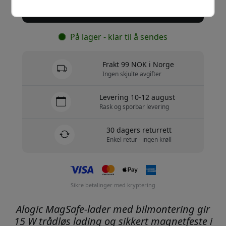
Kjøp nå
På lager - klar til å sendes
Frakt 99 NOK i Norge
Ingen skjulte avgifter
Levering 10-12 august
Rask og sporbar levering
30 dagers returrett
Enkel retur - ingen krøll
Sikre betalinger med kryptering
Alogic MagSafe-lader med bilmontering gir
15 W trådløs lading og sikkert magnetfeste i