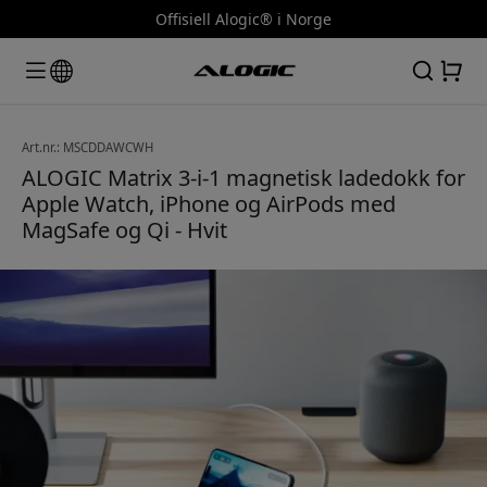
Offisiell Alogic® i Norge
Art.nr.: MSCDDAWCWH
ALOGIC Matrix 3-i-1 magnetisk ladedokk for
Apple Watch, iPhone og AirPods med
MagSafe og Qi - Hvit