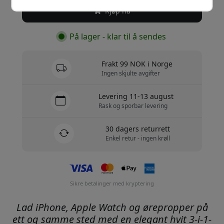
Kjøp nå
På lager - klar til å sendes
Frakt 99 NOK i Norge
Ingen skjulte avgifter
Levering 11-13 august
Rask og sporbar levering
30 dagers returrett
Enkel retur - ingen krøll
Sikre betalinger med kryptering
Lad iPhone, Apple Watch og ørepropper på
ett og samme sted med en elegant hvit 3-i-1-