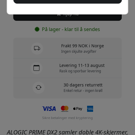
Kjøp nå
På lager - klar til å sendes
Frakt 99 NOK i Norge
Ingen skjulte avgifter
Levering 11-13 august
Rask og sporbar levering
30 dagers returrett
Enkel retur - ingen krøll
Sikre betalinger med kryptering
ALOGIC PRIME DX2 samler doble 4K-skjermer,