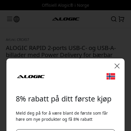
Offisiell Alogic® i Norge
Art.nr.: CRCA57
ALOGIC RAPID 2-ports USB-C- og USB-A-
billader med Power Delivery for bærbar
datamaskin og telefon, 57 W - Svart
🎉 Din rabattkode:
8% rabatt på ditt første kjøp
Meld deg på for å være blant de første som får
høre om nye produkter og få 8% rabatt
Bruk denne koden i kassen for å få 8% rabatt.