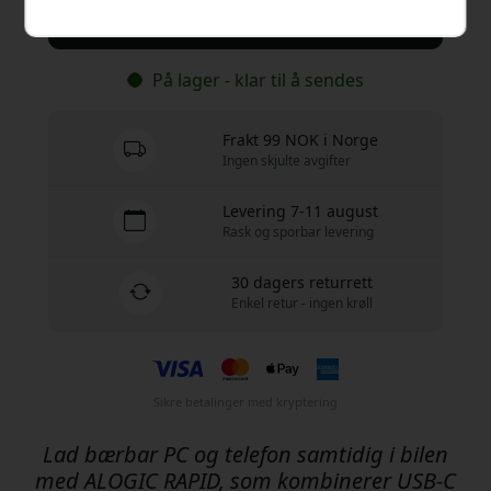
Kjøp nå
På lager - klar til å sendes
Frakt 99 NOK i Norge
Ingen skjulte avgifter
Levering 7-11 august
Rask og sporbar levering
30 dagers returrett
Enkel retur - ingen krøll
Sikre betalinger med kryptering
Lad bærbar PC og telefon samtidig i bilen
med ALOGIC RAPID, som kombinerer USB-C