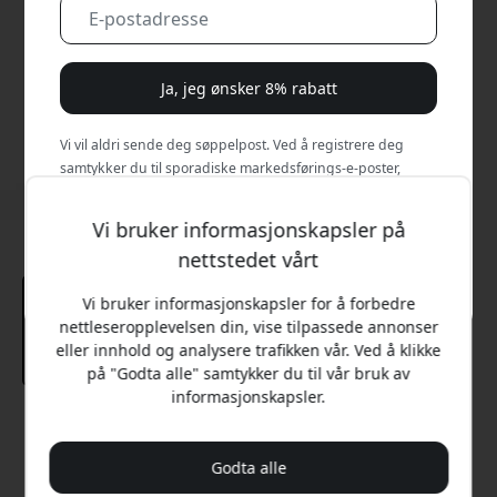
Ja, jeg ønsker 8% rabatt
Vi vil aldri sende deg søppelpost. Ved å registrere deg
samtykker du til sporadiske markedsførings-e-poster,
opplæringsserier og spesialtilbud.
Vi bruker informasjonskapsler på
Nei, jeg vil heller betale full pris.
nettstedet vårt
Vi bruker informasjonskapsler for å forbedre
nettleseropplevelsen din, vise tilpassede annonser
eller innhold og analysere trafikken vår. Ved å klikke
på "Godta alle" samtykker du til vår bruk av
informasjonskapsler.
Anbefalt pris
399 NOK
Godta alle