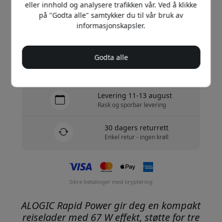
eller innhold og analysere trafikken vår. Ved å klikke
Kjøp nå
på "Godta alle" samtykker du til vår bruk av
informasjonskapsler.
På lager - klar til å sendes
Godta alle
Frakt 99 NOK i Norge
Ingen skjulte avgifter
Levering 11-13 august
Rask og sporbar levering
30 dagers returrett
Enkel retur - ingen krøll
Sikre betalinger med kryptering
ALOGIC Rapid Power gir deg en kompakt
reiselader med 67 W effekt, støtte for tre