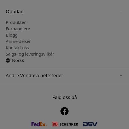
Oppdag
Produkter
Forhandlere
Blogg
Anmeldelser
Kontakt oss
Salgs- og leveringsvilkår
Norsk
Andre Vendora-nettsteder
www.keybudz.se
www.pipetto.se
Følg oss på
www.nordicsmartlight.se
www.paperlike.se
www.mujjo.se
www.clickandgrow.se
www.plaud.se