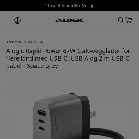
Offisiell Alogic® i Norge
Art.nr.: WCM3X67-SGR
Alogic Rapid Power 67W GaN-vegglader for
flere land med USB-C, USB-A og 2 m USB-C-
kabel - Space grey