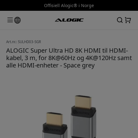
Offisiell Alogic® i Norge
Art.nr.: SULHD03-SGR
ALOGIC Super Ultra HD 8K HDMI til HDMI-
kabel, 3 m, for 8K@60Hz og 4K@120Hz samt
alle HDMI-enheter - Space grey