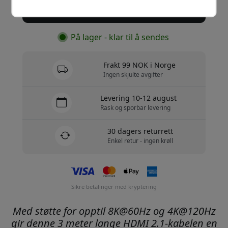
Kjøp nå
På lager - klar til å sendes
Frakt 99 NOK i Norge
Ingen skjulte avgifter
Levering 10-12 august
Rask og sporbar levering
30 dagers returrett
Enkel retur - ingen krøll
Sikre betalinger med kryptering
Med støtte for opptil 8K@60Hz og 4K@120Hz
gir denne 3 meter lange HDMI 2.1-kabelen en