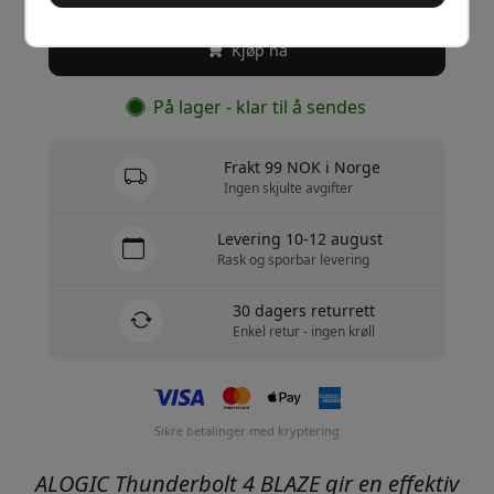
Kjøp nå
På lager - klar til å sendes
Frakt 99 NOK i Norge
Ingen skjulte avgifter
Levering 10-12 august
Rask og sporbar levering
30 dagers returrett
Enkel retur - ingen krøll
Sikre betalinger med kryptering
ALOGIC Thunderbolt 4 BLAZE gir en effektiv