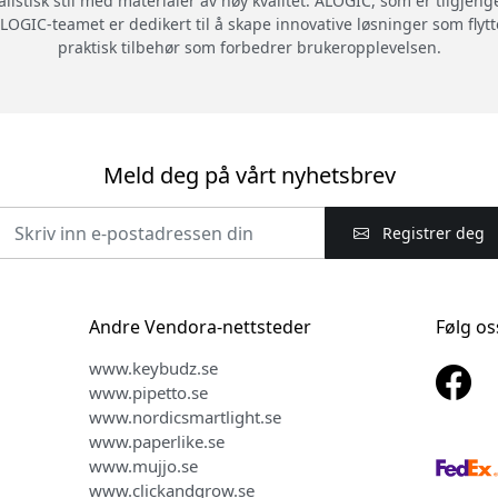
alistisk stil med materialer av høy kvalitet. ALOGIC, som er tilgjeng
LOGIC-teamet er dedikert til å skape innovative løsninger som flytte
praktisk tilbehør som forbedrer brukeropplevelsen.
Meld deg på vårt nyhetsbrev
Registrer deg
Andre Vendora-nettsteder
Følg os
www.keybudz.se
www.pipetto.se
www.nordicsmartlight.se
www.paperlike.se
www.mujjo.se
www.clickandgrow.se