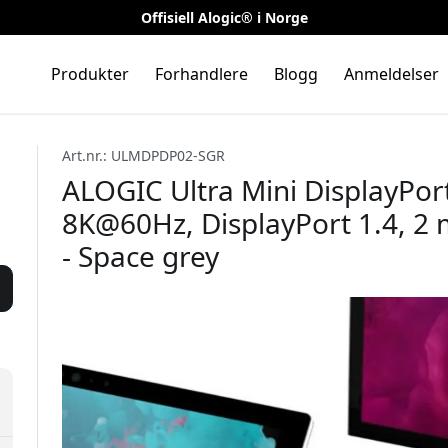
Offisiell Alogic® i Norge
Produkter
Forhandlere
Blogg
Anmeldelser
Art.nr.: ULMDPDP02-SGR
ALOGIC Ultra Mini DisplayPort
8K@60Hz, DisplayPort 1.4, 2 
- Space grey