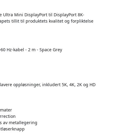
Ultra Mini DisplayPort til DisplayPort 8K-
ts tillit til produktets kvalitet og forpliktelse
@60 Hz-kabel - 2 m - Space Grey
 lavere oppløsninger, inkludert 5K, 4K, 2K og HD
rmater
rrection
us av metallegering
utløserknapp