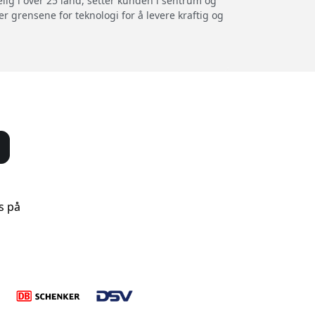
elig i over 25 land, setter kunden i sentrum og
r grensene for teknologi for å levere kraftig og
s på