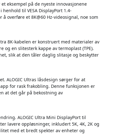
er et eksempel på de nyeste innovasjonene
 henhold til VESA DisplayPort 1.4-
r å overføre et 8K@60 Hz-videosignal, noe som
ltra 8K-kabelen er konstruert med materialer av
re og en slitesterk kappe av termoplast (TPE).
 slik at den tåler daglig slitasje og beskytter
ktet. ALOGIC Ultras låsdesign sørger for at
napp for rask frakobling. Denne funksjonen er
en at det går på bekostning av
 endring. ALOGIC Ultra Mini DisplayPort til
ter lavere oppløsninger, inkludert 5K, 4K, 2K og
ilitet med et bredt spekter av enheter og