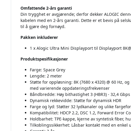
Omfattende 2-års garanti
Din trygghet er avgjørende; derfor dekker ALOGIC denne 
kabelen med en 2-års garanti. Dette er et bevis på selskape
til å gjøre deg fornøyd.
Pakken inkluderer
1 x Alogic Ultra Mini Displayport til Displayport 8K
Produktspesifikasjoner
Farge: Space Grey
Lengde: 2 meter
Støtte for oppløsning: 8K (7680 x 4320) @ 60 Hz, og
med varierende oppdateringsfrekvenser
Båndbredde: Høy bithastighet 3 (HBR3) - 32,4 Gbps
Dynamisk rekkevidde: Støtte for dynamisk HDR
Farge og lyd: Støtter 32 lydkanaler og ulike fargefo
Kompatibilitet: HDCP 2.2, DSC 1.2, Forward Error Co
Holdbarhet: TPE-kappe, kjerne av syntetisk fiber, h
Tilkoblingssikkerhet: Låsbar kontakt med en enkel 