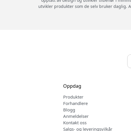
opptatt av design og utvikler tilbehør i minim
utvikler produkter som de selv bruker daglig. A
Oppdag
Produkter
Forhandlere
Blogg
Anmeldelser
Kontakt oss
Salgs- og leveringsvilkår