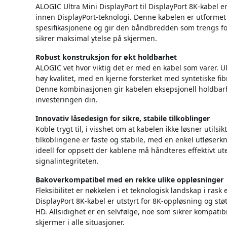
ALOGIC Ultra Mini DisplayPort til DisplayPort 8K-kabel 
innen DisplayPort-teknologi. Denne kabelen er utformet i
spesifikasjonene og gir den båndbredden som trengs fo
sikrer maksimal ytelse på skjermen.
Robust konstruksjon for økt holdbarhet
ALOGIC vet hvor viktig det er med en kabel som varer. U
høy kvalitet, med en kjerne forsterket med syntetiske fib
Denne kombinasjonen gir kabelen eksepsjonell holdbarhet,
investeringen din.
Innovativ låsedesign for sikre, stabile tilkoblinger
Koble trygt til, i visshet om at kabelen ikke løsner utilsi
tilkoblingene er faste og stabile, med en enkel utløserk
ideell for oppsett der kablene må håndteres effektivt ut
signalintegriteten.
Bakoverkompatibel med en rekke ulike oppløsninger
Fleksibilitet er nøkkelen i et teknologisk landskap i rask
DisplayPort 8K-kabel er utstyrt for 8K-oppløsning og støt
HD. Allsidighet er en selvfølge, noe som sikrer kompatib
skjermer i alle situasjoner.