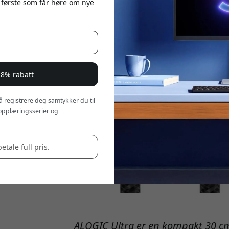
 første som får høre om nye
 8% rabatt
 å registrere deg samtykker du til
opplæringsserier og
betale full pris.
ALOGIC Ultra er en kompakt 30 cm