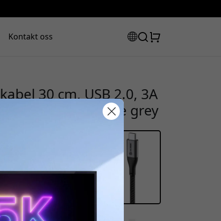
Kontakt oss
kabel 30 cm, USB 2.0, 3A
nkronisering - Space grey
abattkode:
assen for å få 8% rabatt.