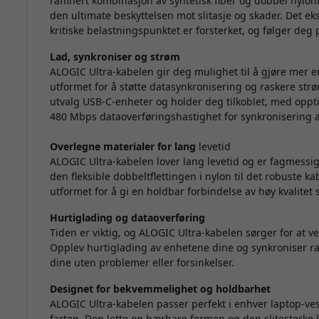
raffinert kombinasjon av syntetisk fiber og dobbel nylon
den ultimate beskyttelsen mot slitasje og skader. Det ek
kritiske belastningspunktet er forsterket, og følger deg p
Lad, synkroniser og strøm
ALOGIC Ultra-kabelen gir deg mulighet til å gjøre mer 
utformet for å støtte datasynkronisering og raskere str
utvalg USB-C-enheter og holder deg tilkoblet, med opptil
480 Mbps dataoverføringshastighet for synkronisering av 
Overlegne materialer for lang
levetid
ALOGIC Ultra-kabelen lover lang levetid og er fagmessig
den fleksible dobbeltflettingen i nylon til det robuste k
utformet for å gi en holdbar forbindelse av høy kvalitet 
Hurtiglading og dataoverføring
Tiden er viktig, og ALOGIC Ultra-kabelen sørger for at v
Opplev hurtiglading av enhetene dine og synkroniser r
dine uten problemer eller forsinkelser.
Designet for bekvemmelighet og holdbarhet
ALOGIC Ultra-kabelen passer perfekt i enhver laptop-veske
farten. Den lette og bærbare formen og den slitesterke k