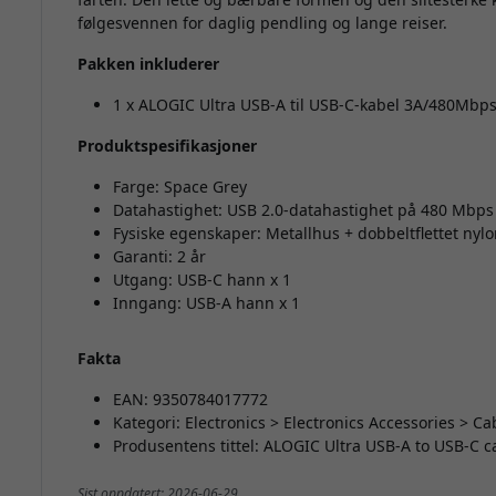
følgesvennen for daglig pendling og lange reiser.
Pakken inkluderer
1 x ALOGIC Ultra USB-A til USB-C-kabel 3A/480Mbps
Produktspesifikasjoner
Farge: Space Grey
Datahastighet: USB 2.0-datahastighet på 480 Mbps
Fysiske egenskaper: Metallhus + dobbeltflettet nyl
Garanti: 2 år
Utgang: USB-C hann x 1
Inngang: USB-A hann x 1
Fakta
EAN: 9350784017772
Kategori: Electronics > Electronics Accessories > C
Produsentens tittel: ALOGIC Ultra USB-A to USB-C
Sist oppdatert: 2026-06-29