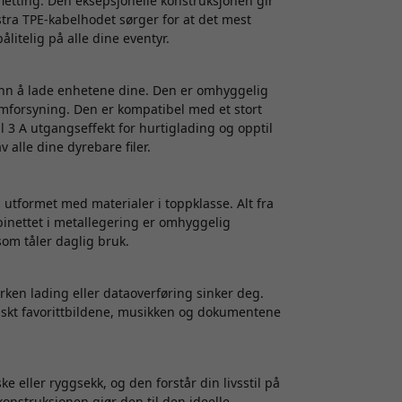
fletting. Den eksepsjonelle konstruksjonen gir
stra TPE-kabelhodet sørger for at det mest
ålitelig på alle dine eventyr.
enn å lade enhetene dine. Den er omhyggelig
ømforsyning. Den er kompatibel med et stort
 3 A utgangseffekt for hurtiglading og opptil
alle dine dyrebare filer.
 utformet med materialer i toppklasse. Alt fra
abinettet i metallegering er omhyggelig
som tåler daglig bruk.
erken lading eller dataoverføring sinker deg.
askt favorittbildene, musikken og dokumentene
 eller ryggsekk, og den forstår din livsstil på
onstruksjonen gjør den til den ideelle