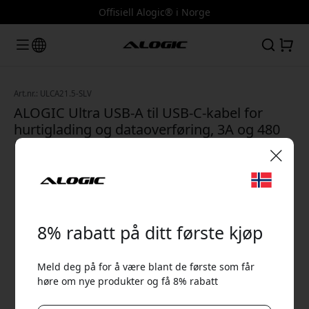
Offisiell Alogic® i Norge
Art.nr.: ULCA21.5-SLV
ALOGIC Ultra USB-A til USB-C-kabel for
hurtiglading og dataoverføring, 3A og 480
Mbps, 1,5 m - Sølv
🎉 Din rabattkode:
8% rabatt på ditt første kjøp
Meld deg på for å være blant de første som får
høre om nye produkter og få 8% rabatt
Bruk denne koden i kassen for å få 8% rabatt.