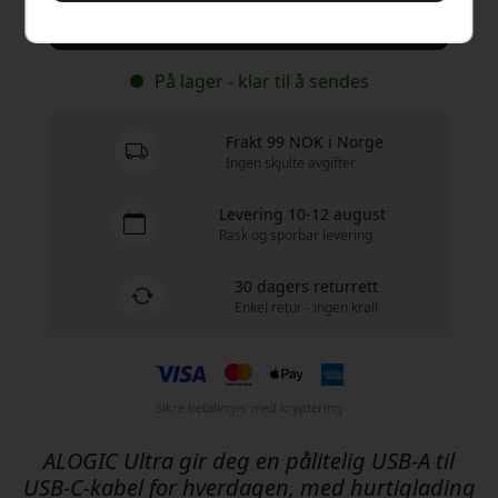
Kjøp nå
På lager - klar til å sendes
Frakt 99 NOK i Norge
Ingen skjulte avgifter
Levering 10-12 august
Rask og sporbar levering
30 dagers returrett
Enkel retur - ingen krøll
Sikre betalinger med kryptering
ALOGIC Ultra gir deg en pålitelig USB-A til
USB-C-kabel for hverdagen, med hurtiglading