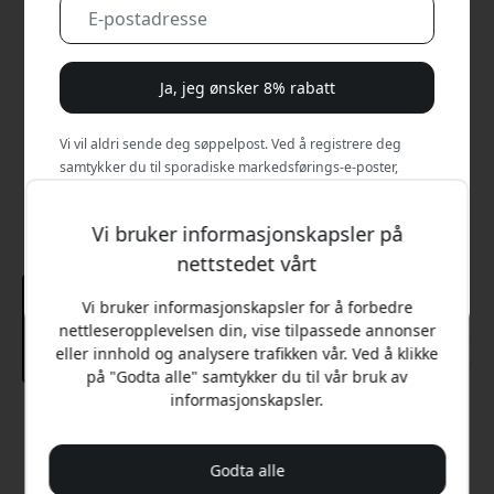
Ja, jeg ønsker 8% rabatt
Vi vil aldri sende deg søppelpost. Ved å registrere deg
samtykker du til sporadiske markedsførings-e-poster,
opplæringsserier og spesialtilbud.
Vi bruker informasjonskapsler på
Nei, jeg vil heller betale full pris.
nettstedet vårt
Vi bruker informasjonskapsler for å forbedre
nettleseropplevelsen din, vise tilpassede annonser
eller innhold og analysere trafikken vår. Ved å klikke
på "Godta alle" samtykker du til vår bruk av
informasjonskapsler.
Anbefalt pris
229 NOK
Godta alle