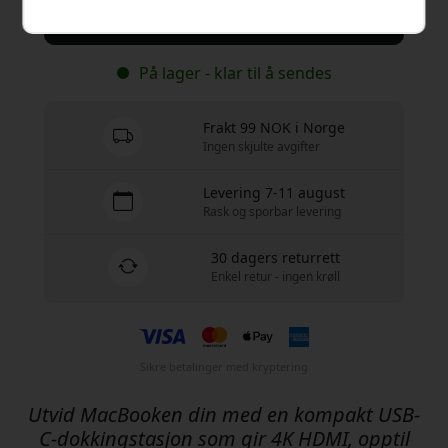
Kjøp nå
På lager - klar til å sendes
Frakt 99 NOK i Norge
Ingen skjulte avgifter
Levering 7-11 august
Rask og sporbar levering
30 dagers returrett
Enkel retur - ingen krøll
Sikre betalinger med kryptering
Utvid MacBooken din med en kompakt USB-
C-dokkingstasjon som gir 4K HDMI, opptil