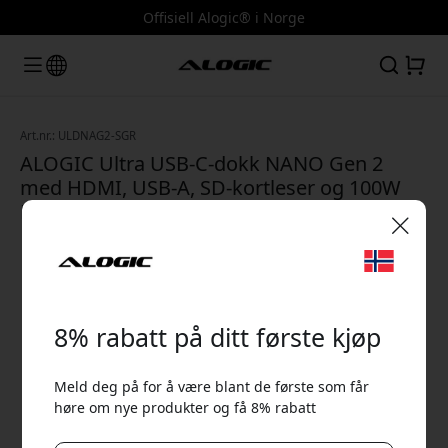
Offisiell Alogic® i Norge
Art.nr.: ULDNAG2-SGR
ALOGIC Ultra USB-C-dokk NANO Gen 2
med HDMI, USB-A, SD-kortleser og 100W
PD for MacBook Pro og Air - Space grey
🎉 Din rabattkode:
8% rabatt på ditt første kjøp
Meld deg på for å være blant de første som får
høre om nye produkter og få 8% rabatt
Bruk denne koden i kassen for å få 8% rabatt.