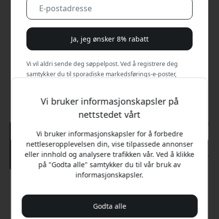
Ja, jeg ønsker 8% rabatt
Vi vil aldri sende deg søppelpost. Ved å registrere deg
samtykker du til sporadiske markedsførings-e-poster,
opplæringsserier og spesialtilbud.
Vi bruker informasjonskapsler på
Nei, jeg vil heller betale full pris.
nettstedet vårt
Vi bruker informasjonskapsler for å forbedre
nettleseropplevelsen din, vise tilpassede annonser
eller innhold og analysere trafikken vår. Ved å klikke
på "Godta alle" samtykker du til vår bruk av
informasjonskapsler.
Anbefalt pris
999 NOK
Godta alle