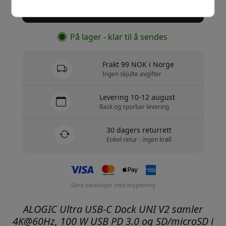
Kjøp nå
På lager - klar til å sendes
Frakt 99 NOK i Norge
Ingen skjulte avgifter
Levering 10-12 august
Rask og sporbar levering
30 dagers returrett
Enkel retur - ingen krøll
Sikre betalinger med kryptering
ALOGIC Ultra USB-C Dock UNI V2 samler
4K@60Hz, 100 W USB PD 3.0 og SD/microSD i