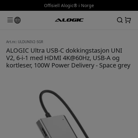
Offisiell Alogic® i Norge
Art.nr.: ULDUNIV2-SGR
ALOGIC Ultra USB-C dokkingstasjon UNI
V2, 6-i-1 med HDMI 4K@60Hz, USB-A og
kortleser, 100W Power Delivery - Space grey