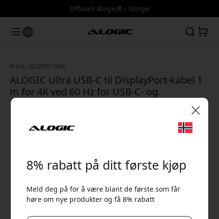
Offisiell Alogic® i Norge
Art.nr.: ULCDP01-SGR
ALOGIC Ultra USB-C til DisplayPort-kabel 1
m for 4K ved 60 Hz for USB-C- og
Thunderbolt 3-enheter - Space grey
🎉 Din rabattkode:
8% rabatt på ditt første kjøp
Meld deg på for å være blant de første som får
høre om nye produkter og få 8% rabatt
Bruk denne koden i kassen for å få 8% rabatt.