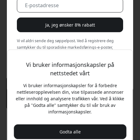
Ja, jeg ønsker 8% rabatt
Vi vil aldri sende deg søppelpost. Ved å registrere deg
samtykker du til sporadiske markedsførings-e-poster,
opplæringsserier og spesialtilbud.
Vi bruker informasjonskapsler på
Nei, jeg vil heller betale full pris.
nettstedet vårt
Vi bruker informasjonskapsler for å forbedre
nettleseropplevelsen din, vise tilpassede annonser
eller innhold og analysere trafikken vår. Ved å klikke
på "Godta alle" samtykker du til vår bruk av
informasjonskapsler.
Anbefalt pris
399 NOK
Godta alle