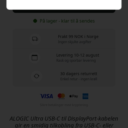
Kjøp nå
På lager - klar til å sendes
Frakt 99 NOK i Norge
Ingen skjulte avgifter
Levering 10-12 august
Rask og sporbar levering
30 dagers returrett
Enkel retur - ingen krøll
Sikre betalinger med kryptering
ALOGIC Ultra USB-C til DisplayPort-kabelen
gir en smidig tilkobling fra USB-C- eller