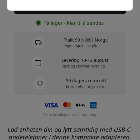
Kjøp nå
På lager - klar til å sendes
Frakt 99 NOK i Norge
Ingen skjulte avgifter
Levering 10-12 august
Rask og sporbar levering
30 dagers returrett
Enkel retur - ingen krøll
Sikre betalinger med kryptering
Lad enheten din og lytt samtidig med USB-C-
hodetelefoner i denne kompakte adapteren,