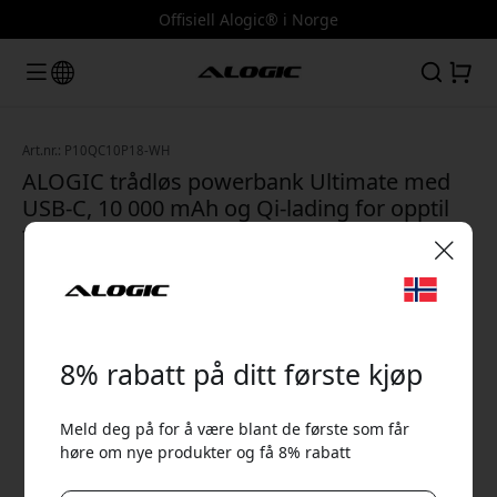
Offisiell Alogic® i Norge
Art.nr.: P10QC10P18-WH
ALOGIC trådløs powerbank Ultimate med
USB-C, 10 000 mAh og Qi-lading for opptil
tre enheter samtidig - Hvit
🎉 Din rabattkode:
8% rabatt på ditt første kjøp
Meld deg på for å være blant de første som får
høre om nye produkter og få 8% rabatt
Bruk denne koden i kassen for å få 8% rabatt.