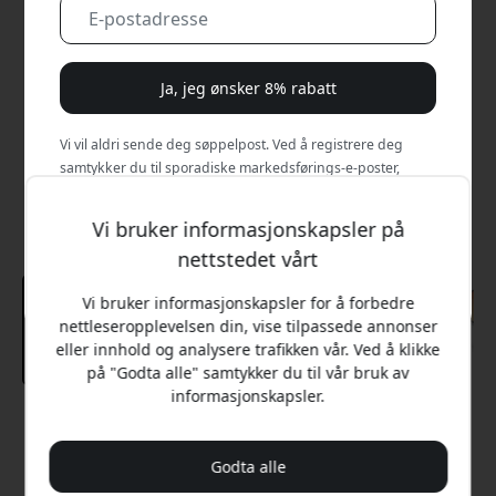
Ja, jeg ønsker 8% rabatt
Vi vil aldri sende deg søppelpost. Ved å registrere deg
samtykker du til sporadiske markedsførings-e-poster,
opplæringsserier og spesialtilbud.
Vi bruker informasjonskapsler på
Nei, jeg vil heller betale full pris.
nettstedet vårt
Vi bruker informasjonskapsler for å forbedre
nettleseropplevelsen din, vise tilpassede annonser
eller innhold og analysere trafikken vår. Ved å klikke
på "Godta alle" samtykker du til vår bruk av
informasjonskapsler.
Anbefalt pris
699 NOK
Godta alle