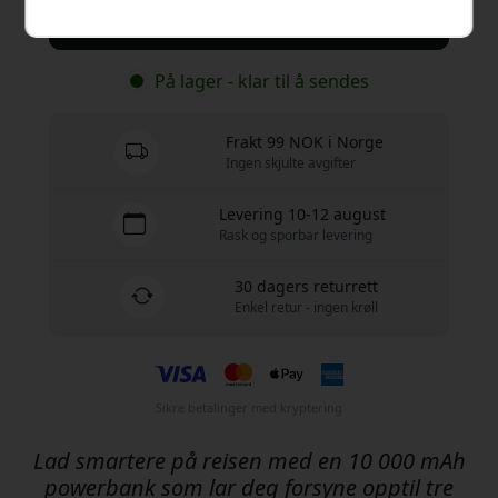
Kjøp nå
På lager - klar til å sendes
Frakt 99 NOK i Norge
Ingen skjulte avgifter
Levering 10-12 august
Rask og sporbar levering
30 dagers returrett
Enkel retur - ingen krøll
Sikre betalinger med kryptering
Lad smartere på reisen med en 10 000 mAh
powerbank som lar deg forsyne opptil tre