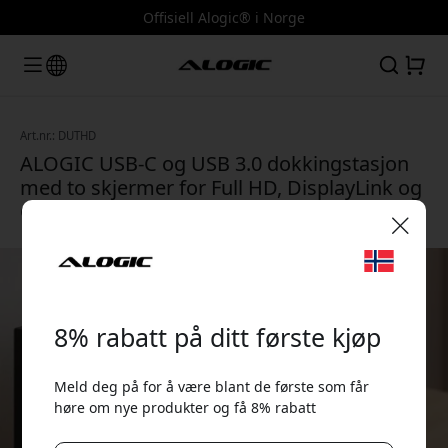
Offisiell Alogic® i Norge
Art.nr.: DUTHD
ALOGIC USB-C og USB 3.0 dokkingstasjon
med to skjermer for Full HD, DisplayLink og
Gigabit Ethernet - Svart
🎉 Din rabattkode:
8% rabatt på ditt første kjøp
Meld deg på for å være blant de første som får
høre om nye produkter og få 8% rabatt
Bruk denne koden i kassen for å få 8% rabatt.