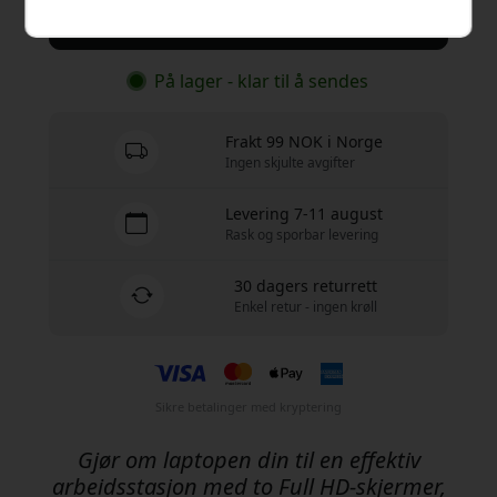
Kjøp nå
På lager - klar til å sendes
Frakt 99 NOK i Norge
Ingen skjulte avgifter
Levering 7-11 august
Rask og sporbar levering
30 dagers returrett
Enkel retur - ingen krøll
Sikre betalinger med kryptering
Gjør om laptopen din til en effektiv
arbeidsstasjon med to Full HD-skjermer,