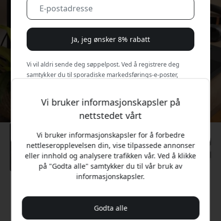
Ja, jeg ønsker 8% rabatt
Vi vil aldri sende deg søppelpost. Ved å registrere deg
samtykker du til sporadiske markedsførings-e-poster,
opplæringsserier og spesialtilbud.
Vi bruker informasjonskapsler på
Nei, jeg vil heller betale full pris.
nettstedet vårt
Vi bruker informasjonskapsler for å forbedre
nettleseropplevelsen din, vise tilpassede annonser
eller innhold og analysere trafikken vår. Ved å klikke
på "Godta alle" samtykker du til vår bruk av
informasjonskapsler.
Anbefalt pris
2 399 NOK
Godta alle