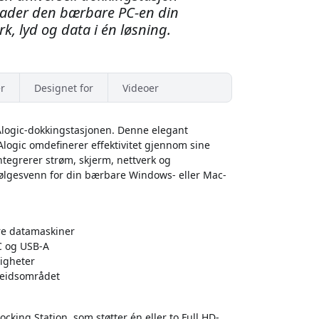
, lader den bærbare PC-en din
k, lyd og data i én løsning.
r
Designet for
Videoer
logic-dokkingstasjonen. Denne elegant
logic omdefinerer effektivitet gjennom sine
integrerer strøm, skjerm, nettverk og
følgesvenn for din bærbare Windows- eller Mac-
are datamaskiner
C og USB-A
igheter
rbeidsområdet
king Station, som støtter én eller to Full HD-