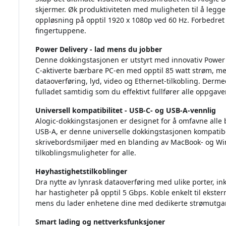
skjermer. Øk produktiviteten med muligheten til å legge 
oppløsning på opptil 1920 x 1080p ved 60 Hz. Forbedret
fingertuppene.
Power Delivery - lad mens du jobber
Denne dokkingstasjonen er utstyrt med innovativ Power 
C-aktiverte bærbare PC-en med opptil 85 watt strøm, me
dataoverføring, lyd, video og Ethernet-tilkobling. De
fulladet samtidig som du effektivt fullfører alle oppgave
Universell kompatibilitet - USB-C- og USB-A-vennlig
Alogic-dokkingstasjonen er designet for å omfavne alle 
USB-A, er denne universelle dokkingstasjonen kompatib
skrivebordsmiljøer med en blanding av MacBook- og W
tilkoblingsmuligheter for alle.
Høyhastighetstilkoblinger
Dra nytte av lynrask dataoverføring med ulike porter, i
har hastigheter på opptil 5 Gbps. Koble enkelt til ekster
mens du lader enhetene dine med dedikerte strømutga
Smart lading og nettverksfunksjoner