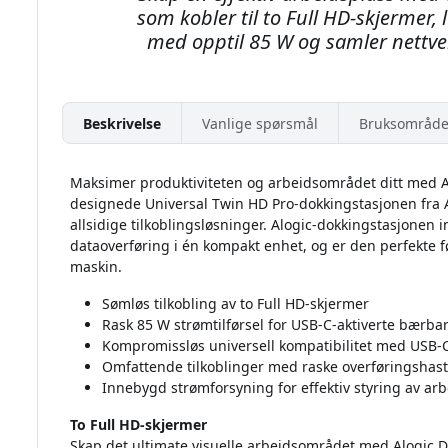
som kobler til to Full HD-skjermer
med opptil 85 W og samler nettver
Beskrivelse
Vanlige spørsmål
Bruksområde
Maksimer produktiviteten og arbeidsområdet ditt med A
designede Universal Twin HD Pro-dokkingstasjonen fra A
allsidige tilkoblingsløsninger. Alogic-dokkingstasjonen 
dataoverføring i én kompakt enhet, og er den perfekte 
maskin.
Sømløs tilkobling av to Full HD-skjermer
Rask 85 W strømtilførsel for USB-C-aktiverte bærb
Kompromissløs universell kompatibilitet med USB-
Omfattende tilkoblinger med raske overføringshast
Innebygd strømforsyning for effektiv styring av a
To Full HD-skjermer
Skap det ultimate visuelle arbeidsområdet med Alogic Doc