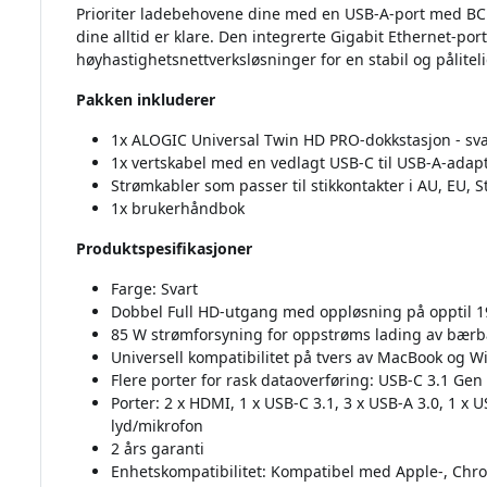
Prioriter ladebehovene dine med en USB-A-port med BC 1
dine alltid er klare. Den integrerte Gigabit Ethernet-po
høyhastighetsnettverksløsninger for en stabil og påliteli
Pakken inkluderer
1x ALOGIC Universal Twin HD PRO-dokkstasjon - sva
1x vertskabel med en vedlagt USB-C til USB-A-adap
Strømkabler som passer til stikkontakter i AU, EU, 
1x brukerhåndbok
Produktspesifikasjoner
Farge: Svart
Dobbel Full HD-utgang med oppløsning på opptil 1
85 W strømforsyning for oppstrøms lading av bær
Universell kompatibilitet på tvers av MacBook og 
Flere porter for rask dataoverføring: USB-C 3.1 Gen
Porter: 2 x HDMI, 1 x USB-C 3.1, 3 x USB-A 3.0, 1 x 
lyd/mikrofon
2 års garanti
Enhetskompatibilitet: Kompatibel med Apple-, Chr