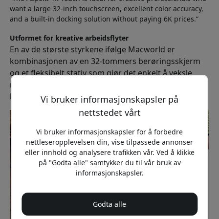
want a large 32-inch touchscreen, excellent color accuracy,
and a built-in docking solution without paying 6K prices.”
Utformet for kreative arbeidsflyter
En av de største styrkene ifølge Macworld er
kombinasjonen av en 32-tommers berøringsskjerm
og et fleksibelt stativ som gjør det enkelt å veksle
mellom tradisjonelt skrivebordsarbeid og mer
kreative oppgaver.
Vi bruker informasjonskapsler på
nettstedet vårt
Vi bruker informasjonskapsler for å forbedre
nettleseropplevelsen din, vise tilpassede annonser
eller innhold og analysere trafikken vår. Ved å klikke
på "Godta alle" samtykker du til vår bruk av
informasjonskapsler.
Godta alle