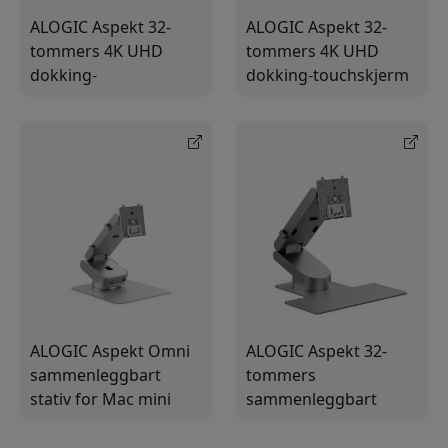
ALOGIC Aspekt 32-
ALOGIC Aspekt 32-
tommers 4K UHD
tommers 4K UHD
dokking-
dokking-touchskjerm
berøringsskjerm med
med USB-C og 90 W
90 W PD og innebygd
PD for Mac og
USB-C-dokking for
Windows med 145 W
Mac og Windows
lading
ALOGIC Aspekt Omni
ALOGIC Aspekt 32-
sammenleggbart
tommers
stativ for Mac mini
sammenleggbart
M4, for skjerm opptil
stativ for
81,3 cm,
berøringsskjerm med