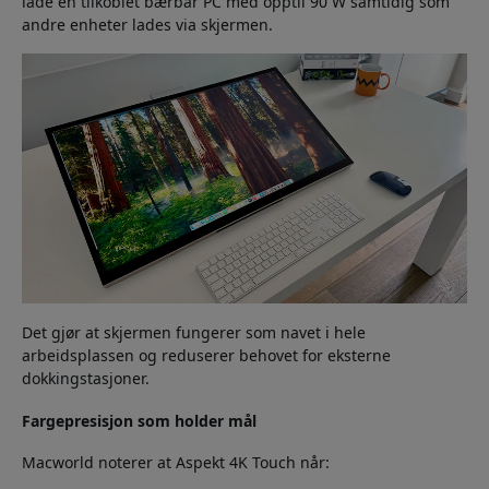
lade en tilkoblet bærbar PC med opptil 90 W samtidig som
andre enheter lades via skjermen.
Det gjør at skjermen fungerer som navet i hele
arbeidsplassen og reduserer behovet for eksterne
dokkingstasjoner.
Fargepresisjon som holder mål
Macworld noterer at Aspekt 4K Touch når: