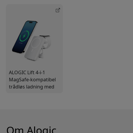
ALOGIC Lift 4-i-1
MagSafe-kompatibel
trådløs ladning med
10 000 mAh
strømbank
Om Alogic