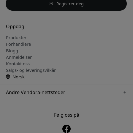
Registrer deg
Oppdag
Produkter
Forhandlere
Blogg
Anmeldelser
Kontakt oss
Salgs- og leveringsvilkår
Norsk
Andre Vendora-nettsteder
www.keybudz.se
www.pipetto.se
Følg oss på
www.nordicsmartlight.se
www.paperlike.se
www.mujjo.se