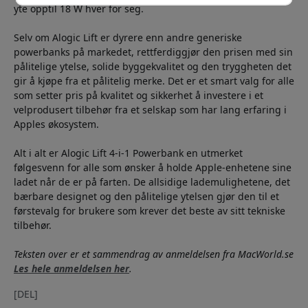
yte opptil 18 W hver for seg.
Selv om Alogic Lift er dyrere enn andre generiske
powerbanks på markedet, rettferdiggjør den prisen med sin
pålitelige ytelse, solide byggekvalitet og den tryggheten det
gir å kjøpe fra et pålitelig merke. Det er et smart valg for alle
som setter pris på kvalitet og sikkerhet å investere i et
velprodusert tilbehør fra et selskap som har lang erfaring i
Apples økosystem.
Alt i alt er Alogic Lift 4-i-1 Powerbank en utmerket
følgesvenn for alle som ønsker å holde Apple-enhetene sine
ladet når de er på farten. De allsidige lademulighetene, det
bærbare designet og den pålitelige ytelsen gjør den til et
førstevalg for brukere som krever det beste av sitt tekniske
tilbehør.
Teksten over er et sammendrag av anmeldelsen fra MacWorld.se
Les hele anmeldelsen her
.
[DEL]