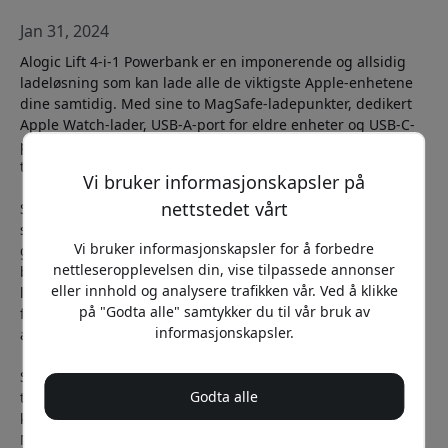
Jan 31, 2024
Alogic Lift 4-i-1 Powerbank er en imponerende og allsidig
ladeløsning som kan lade alle de viktigste Apple-enhetene
dine samtidig. Med sine to MagSafe-ladepunkter, dedikert
Apple Watch-lader, USB-A-port for eldre enheter og USB-C-
port for moderne dingser, har denne powerbanken det du
trenger uansett hva du skal lade.
Vi bruker informasjonskapsler på
nettstedet vårt
Selv om kapasiteten på 10 000 mAh kan virke beskjeden
sammenlignet med batteristørrelsen på dagens telefoner,
Vi bruker informasjonskapsler for å forbedre
gjør Alogic Lift opp for det med sin kompakte størrelse og
nettleseropplevelsen din, vise tilpassede annonser
bærbare design. Det innebygde stativet gjør det enkelt å
eller innhold og analysere trafikken vår. Ved å klikke
lade under videosamtaler, og de magnetiske ringene som
på "Godta alle" samtykker du til vår bruk av
følger med, sikrer også kompatibilitet med et bredt spekter
informasjonskapsler.
av Android-enheter.
Selv om ladehastigheten kan variere avhengig av
Godta alle
tilkoblingstype, og trådløs Qi-lading tar lengre tid enn
kablet lading, leverer Alogic Lift likevel respektabel ytelse.
MagSafe-laderen yter opptil 15 W, mens USB-portene kan