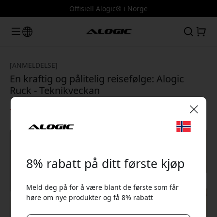
Offisiell Alogic® i Norge
[ANMELDELSE]
En kraftig og pålitelig reisefølge: Alogic
Ruck - Teknikveckan
4/5
🎉 Din rabattkode:
8% rabatt på ditt første kjøp
Meld deg på for å være blant de første som får
høre om nye produkter og få 8% rabatt
Bruk denne koden i kassen for å få 8% rabatt.