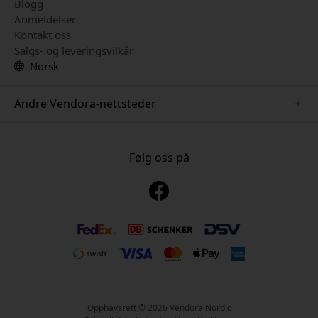
Blogg
Anmeldelser
Kontakt oss
Salgs- og leveringsvilkår
Norsk
Andre Vendora-nettsteder
www.keybudz.se
www.pipetto.se
Følg oss på
www.nordicsmartlight.se
www.paperlike.se
www.mujjo.se
www.clickandgrow.se
www.plaud.se
Opphavsrett © 2026 Vendora Nordic