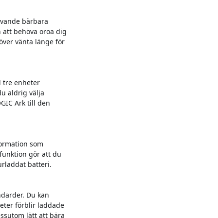
rävande bärbara
n att behöva oroa dig
över vänta länge för
l tre enheter
u aldrig välja
GIC Ark till den
formation som
funktion gör att du
rladdat batteri.
ndarder. Du kan
eter förblir laddade
ssutom lätt att bära