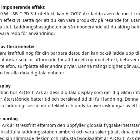
 imponerande effekt
40 W USB-C PD 3.1-uteffekt, kan ALOGIC Ark ladda även de mest k
 effektivt. Detta gör att du kan vara produktiv på resande fot, uta
a ta slut. Laddningshastigheten är så imponerande att du aldrig beh
 vara redo för användning.
av flera enheter
ara kraftfull nog för din bärbara dator, den kan också ladda upp til
alportar som är utformade för att fördela optimal effekt, behöver d
 telefon, surfplatta eller andra prylar. Denna mångsidighet gör ALO
n för alla dina digitala enheter.
isplay
ion hos ALOGIC Ark är dess digitala display som ger dig viktig in
, återstående batteritid och beräknad tid till full laddning. Denna 
ina laddningssessioner effektivt och undvika överraskningar av ett u
ch vardag
Ark är stressfritt eftersom den uppfyller globala flygsäkerhetssta
kraftfulla laddningsstation ombord och vara säker på att dina enh
ed sin slimmade design och robusta byggkvalitet är ALOGIC Ark de