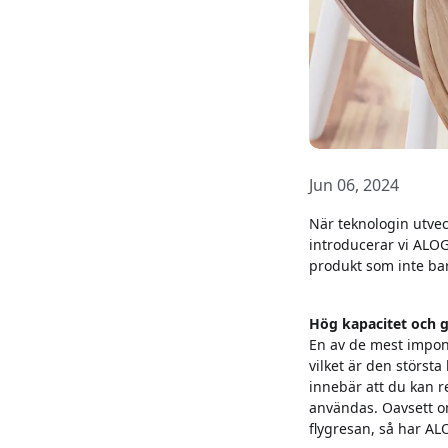
Jun 06, 2024
När teknologin utveck
introducerar vi ALO
produkt som inte bar
Hög kapacitet och g
En av de mest impon
vilket är den största
innebär att du kan r
användas. Oavsett om
flygresan, så har AL