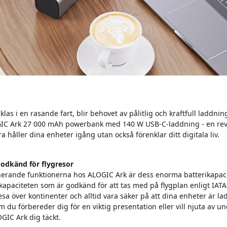
las i en rasande fart, blir behovet av pålitlig och kraftfull laddning
GIC Ark 27 000 mAh powerbank med 140 W USB-C-laddning - en re
a håller dina enheter igång utan också förenklar ditt digitala liv.
odkänd för flygresor
erande funktionerna hos ALOGIC Ark är dess enorma batterikapac
 kapaciteten som är godkänd för att tas med på flygplan enligt IATA:
esa över kontinenter och alltid vara säker på att dina enheter är l
 du förbereder dig för en viktig presentation eller vill njuta av 
OGIC Ark dig täckt.