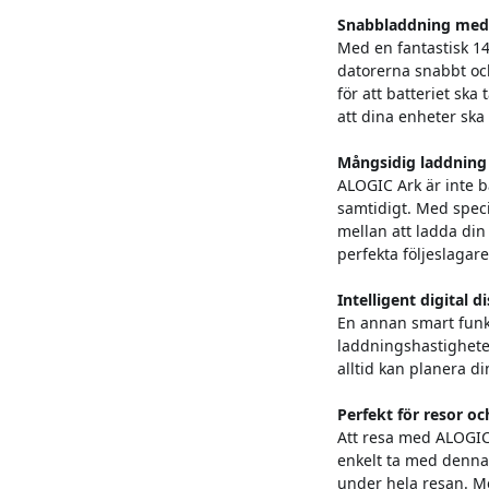
Snabbladdning med
Med en fantastisk 1
datorerna snabbt och
för att batteriet sk
att dina enheter ska
Mångsidig laddning 
ALOGIC Ark är inte b
samtidigt. Med speci
mellan att ladda din
perfekta följeslagare
Intelligent digital d
En annan smart funkt
laddningshastigheter
alltid kan planera d
Perfekt för resor o
Att resa med ALOGIC 
enkelt ta med denna 
under hela resan. M