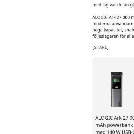
med sig var du än gå
ALOGIC Ark 27 000 
moderna användaren s
höga kapacitet, sna
följeslagaren för all
[SHARE]
ALOGIC Ark 27 0
mAh powerbank
med 140 W USB-