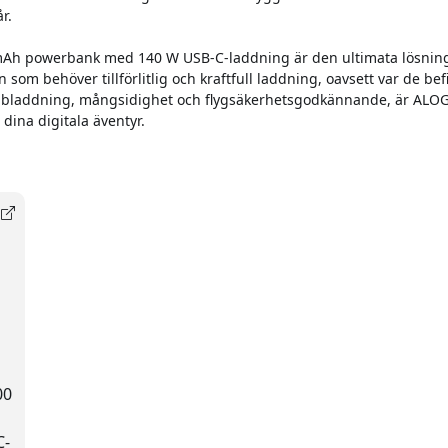
r.
mAh powerbank med 140 W USB-C-laddning är den ultimata lösnin
om behöver tillförlitlig och kraftfull laddning, oavsett var de bef
bbladdning, mångsidighet och flygsäkerhetsgodkännande, är ALOG
a dina digitala äventyr.
00
C-