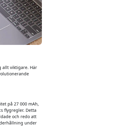
 allt viktigare. Här
volutionerande
itet på 27 000 mAh,
s flygregler. Detta
addade och redo att
underhållning under